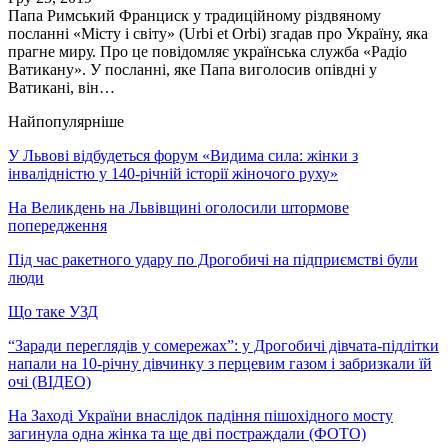
Папа Римський Франциск у традиційному різдвяному
посланні «Місту і світу» (Urbi et Orbi) згадав про Україну, яка
прагне миру. Про це повідомляє українська служба «Радіо
Ватикану». У посланні, яке Папа виголосив опівдні у
Ватикані, він…
Найпопулярніше
У Львові відбудеться форум «Видима сила: жінки з
інвалідністю у 140-річній історії жіночого руху»
На Великдень на Львівщині оголосили штормове
попередження
Під час ракетного удару по Дрогобичі на підприємстві були
люди
Що таке УЗД
“Заради переглядів у сомережах”: у Дрогобичі дівчата-підлітки
напали на 10-річну дівчинку з перцевим газом і забризкали їй
очі (ВІДЕО)
На Заході України внаслідок падіння пішохідного мосту
загинула одна жінка та ще дві постраждали (ФОТО)