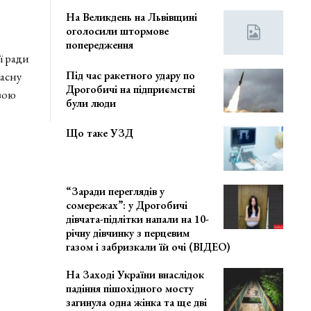
На Великдень на Львівщині
оголосили штормове
попередження
ї ради
Під час ракетного удару по
асну
Дрогобичі на підприємстві
вою
були люди
Що таке УЗД
“Заради переглядів у
сомережах”: у Дрогобичі
дівчата-підлітки напали на 10-
річну дівчинку з перцевим
газом і забризкали їй очі (ВІДЕО)
На Заході України внаслідок
падіння пішохідного мосту
загинула одна жінка та ще дві