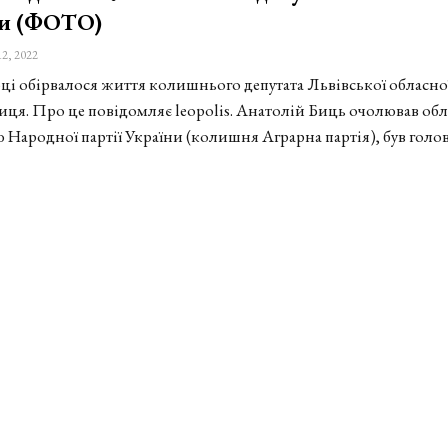
и (ФОТО)
12, 2022
оці обірвалося життя колишнього депутата Львівської обласно
иця. Про це повідомляє leopolis. Анатолій Биць очолював обл
ю Народної партії України (колишня Аграрна партія), був голо