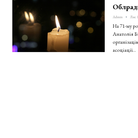
Облрад
Admin
Лис 
На 71-му р
Анатолія Б
організаці
асоціації…