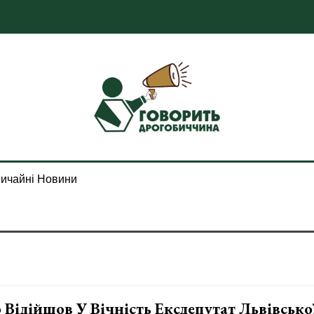
ичайні Новини
 Відійшов У Вічність Ексдепутат Львівсько