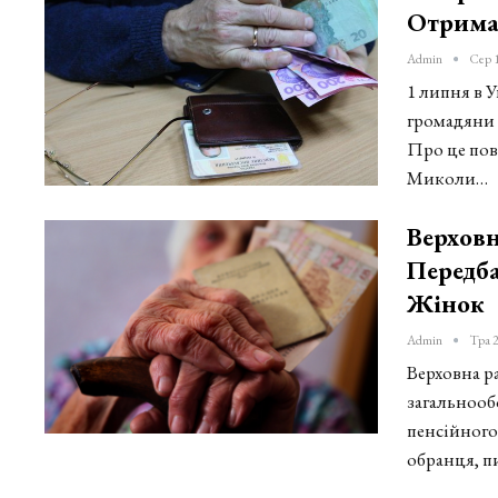
Отрима
Admin
Сер 
1 липня в 
громадяни 
Про це пов
Миколи…
Верховн
Передба
Жінок
Admin
Тра 2
Верховна р
загальнооб
пенсійного
обранця, п