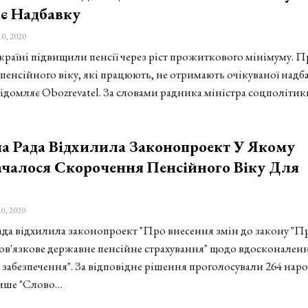
є Надбавку
10, 2020
Україні підвищили пенсії через ріст прожиткового мінімуму. П
пенсійного віку, які працюють, не отримають очікуваної надб
ідомляє Obozrevatel. За словами радника міністра соцполітик
а Рада Відхилила Законопроект У Якому
чалося Скорочення Пенсійного Віку Для
0, 2020
ада відхилила законопроект "Про внесення змін до закону "П
ов'язкове державне пенсійне страхування" щодо вдосконален
 забезпечення". За відповідне рішення проголосували 264 нар
ише "Слово…