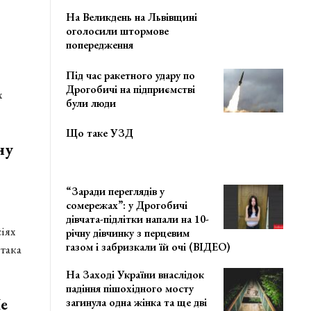
На Великдень на Львівщині
оголосили штормове
попередження
Під час ракетного удару по
Дрогобичі на підприємстві
х
були люди
Що таке УЗД
ну
“Заради переглядів у
сомережах”: у Дрогобичі
дівчата-підлітки напали на 10-
іях
річну дівчинку з перцевим
газом і забризкали їй очі (ВІДЕО)
 така
На Заході України внаслідок
падіння пішохідного мосту
е
загинула одна жінка та ще дві