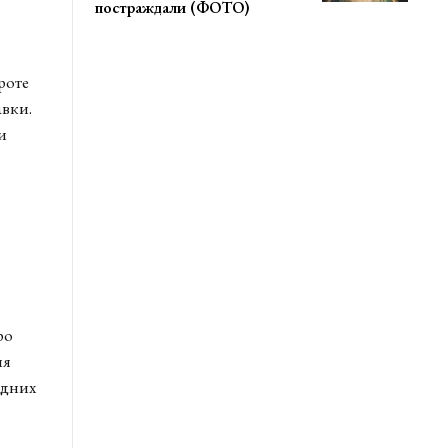
постраждали (ФОТО)
роте
авки.
и
ро
ня
одних