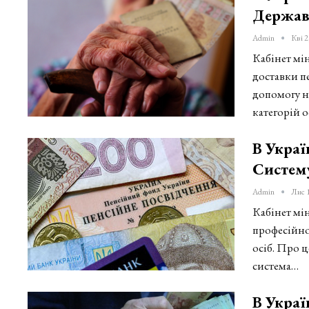
Держав
Admin
Кві 2
Кабінет мін
доставки пе
допомогу н
категорій о
В Укра
Систем
Admin
Лис 
Кабінет мі
професійно
осіб. Про ц
система…
В Украї