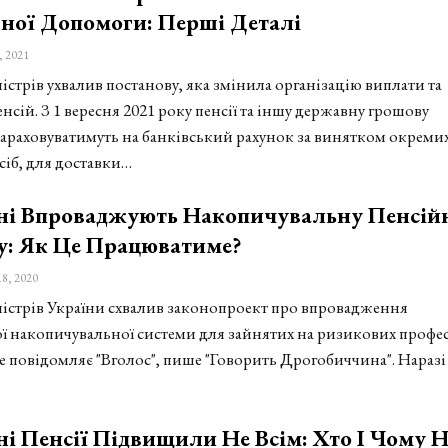
ної Допомоги: Перші Деталі
, 2021
істрів ухвалив постанову, яка змінила організацію виплати та
нсій. З 1 вересня 2021 року пенсії та іншу державну грошову
араховуватимуть на банківський рахунок за винятком окреми
сіб, для доставки…
їні Впроваджують Накопичувальну Пенсій
у: Як Це Працюватиме?
18, 2020
ністрів України схвалив законопроект про впровадження
ї накопичувальної системи для зайнятих на ризикових профес
е повідомляє "Вголос", пише "Говорить Дрогобиччина". Наразі
ні Пенсії Підвищили Не Всім: Хто І Чому Н