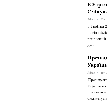
В Украї
Очікув
Admin
Лют 
З 1 квітня 
років і 6 м
пенсійний в
дам…
Презид
України
Admin
Гру 1
Президент
України на 
показники 
бюджету на