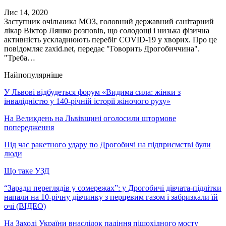
Лис 14, 2020
Заступник очільника МОЗ, головний державний санітарний
лікар Віктор Ляшко розповів, що солодощі і низька фізична
активність ускладнюють перебіг COVID-19 у хворих. Про це
повідомляє zaxid.net, передає "Говорить Дрогобиччина".
"Треба…
Найпопулярніше
У Львові відбудеться форум «Видима сила: жінки з
інвалідністю у 140-річній історії жіночого руху»
На Великдень на Львівщині оголосили штормове
попередження
Під час ракетного удару по Дрогобичі на підприємстві були
люди
Що таке УЗД
“Заради переглядів у сомережах”: у Дрогобичі дівчата-підлітки
напали на 10-річну дівчинку з перцевим газом і забризкали їй
очі (ВІДЕО)
На Заході України внаслідок падіння пішохідного мосту