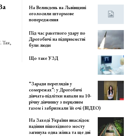
За
На Великдень на Львівщині
оголосили штормове
попередження
Під час ракетного удару по
Дрогобичі на підприємстві
 Так,
були люди
Що таке УЗД
“Заради переглядів у
сомережах”: у Дрогобичі
дівчата-підлітки напали на 10-
річну дівчинку з перцевим
газом і забризкали їй очі (ВІДЕО)
На Заході України внаслідок
падіння пішохідного мосту
загинула одна жінка та ще дві