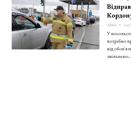
Відправ
Кордон
Admin
Сер 
У посольст
потрібно п
від обов'яз
звільнено: