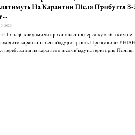
лятимуть На Карантин Після Прибуття З-
у…
10, 2020
ві Польщі повідомили про оновлення переліку осіб, яким не
роходити карантин після в'їзду до країни. Про це пише УНІАН.
ку перебування на карантині після в’їзду на територію Польщі
…