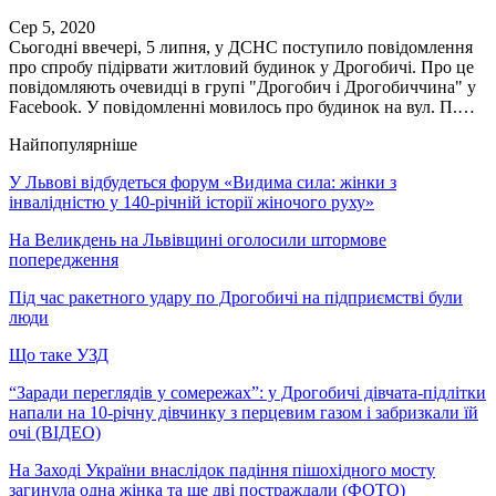
Сер 5, 2020
Сьогодні ввечері, 5 липня, у ДСНС поступило повідомлення
про спробу підірвати житловий будинок у Дрогобичі. Про це
повідомляють очевидці в групі "Дрогобич і Дрогобиччина" у
Facebook. У повідомленні мовилось про будинок на вул. П.…
Найпопулярніше
У Львові відбудеться форум «Видима сила: жінки з
інвалідністю у 140-річній історії жіночого руху»
На Великдень на Львівщині оголосили штормове
попередження
Під час ракетного удару по Дрогобичі на підприємстві були
люди
Що таке УЗД
“Заради переглядів у сомережах”: у Дрогобичі дівчата-підлітки
напали на 10-річну дівчинку з перцевим газом і забризкали їй
очі (ВІДЕО)
На Заході України внаслідок падіння пішохідного мосту
загинула одна жінка та ще дві постраждали (ФОТО)