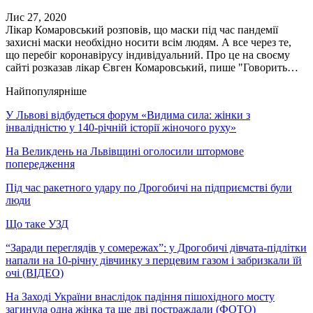
Лис 27, 2020
Лікар Комаровський розповів, що маски під час пандемії
захисні маски необхідно носити всім людям. А все через те,
що перебіг коронавірусу індивідуальний. Про це на своєму
сайті розказав лікар Євген Комаровський, пише "Говорить…
Найпопулярніше
У Львові відбудеться форум «Видима сила: жінки з
інвалідністю у 140-річній історії жіночого руху»
На Великдень на Львівщині оголосили штормове
попередження
Під час ракетного удару по Дрогобичі на підприємстві були
люди
Що таке УЗД
“Заради переглядів у сомережах”: у Дрогобичі дівчата-підлітки
напали на 10-річну дівчинку з перцевим газом і забризкали їй
очі (ВІДЕО)
На Заході України внаслідок падіння пішохідного мосту
загинула одна жінка та ще дві постраждали (ФОТО)