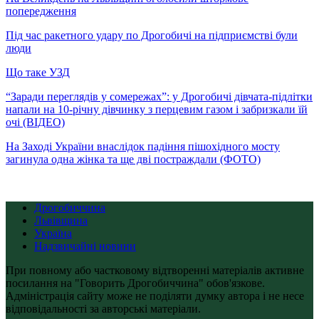
попередження
Під час ракетного удару по Дрогобичі на підприємстві були
люди
Що таке УЗД
“Заради переглядів у сомережах”: у Дрогобичі дівчата-підлітки
напали на 10-річну дівчинку з перцевим газом і забризкали їй
очі (ВІДЕО)
На Заході України внаслідок падіння пішохідного мосту
загинула одна жінка та ще дві постраждали (ФОТО)
Дрогобиччина
Львівщина
Україна
Надзвичайні новини
При повному або частковому відтворенні матеріалів активне
посилання на "Говорить Дрогобиччина" обов'язкове.
Адміністрація сайту може не поділяти думку автора і не несе
відповідальності за авторські матеріали.