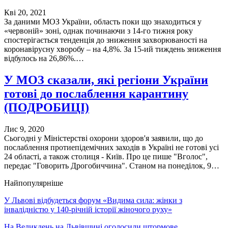
Кві 20, 2021
За даними МОЗ України, область поки що знаходиться у
«червоній» зоні, однак починаючи з 14-го тижня року
спостерігається тенденція до зниження захворюваності на
коронавірусну хворобу – на 4,8%. За 15-ий тиждень зниження
відбулось на 26,86%.…
У МОЗ сказали, які регіони України
готові до послаблення карантину
(ПОДРОБИЦІ)
Лис 9, 2020
Сьогодні у Міністерстві охорони здоров'я заявили, що до
послаблення протиепідемічних заходів в Україні не готові усі
24 області, а також столиця - Київ. Про це пише "Вголос",
передає "Говорить Дрогобиччина". Станом на понеділок, 9…
Найпопулярніше
У Львові відбудеться форум «Видима сила: жінки з
інвалідністю у 140-річній історії жіночого руху»
На Великдень на Львівщині оголосили штормове