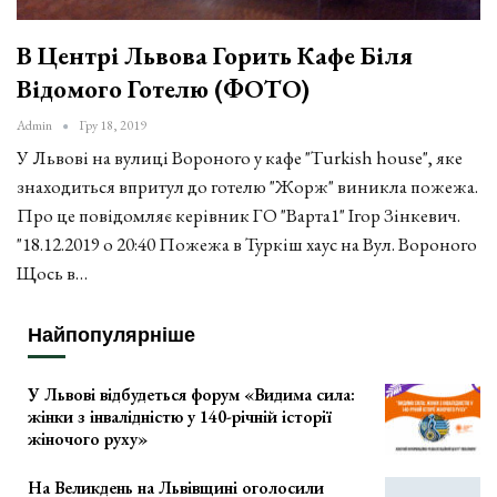
В Центрі Львова Горить Кафе Біля
Відомого Готелю (ФОТО)
Admin
Гру 18, 2019
У Львові на вулиці Вороного у кафе "Turkish house", яке
знаходиться впритул до готелю "Жорж" виникла пожежа.
Про це повідомляє керівник ГО "Варта1" Ігор Зінкевич.
"18.12.2019 о 20:40 Пожежа в Туркiш хаус на Вул. Вороного
Щось в…
Найпопулярніше
У Львові відбудеться форум «Видима сила:
жінки з інвалідністю у 140-річній історії
жіночого руху»
На Великдень на Львівщині оголосили