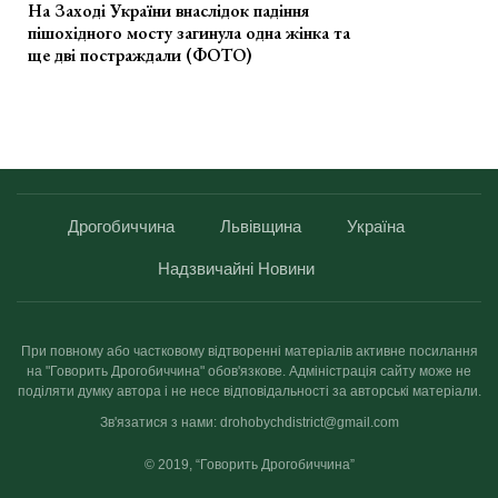
На Заході України внаслідок падіння
пішохідного мосту загинула одна жінка та
ще дві постраждали (ФОТО)
Дрогобиччина
Львівщина
Україна
Надзвичайні Новини
При повному або частковому відтворенні матеріалів активне посилання
на "Говорить Дрогобиччина" обов'язкове. Адміністрація сайту може не
поділяти думку автора і не несе відповідальності за авторські матеріали.
Зв'язатися з нами: drohobychdistrict@gmail.com
© 2019, “Говорить Дрогобиччина”