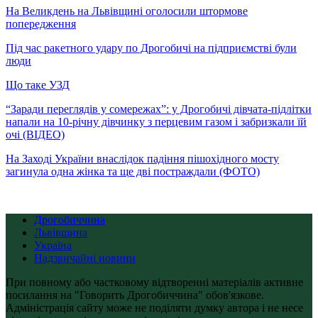
На Великдень на Львівщині оголосили штормове
попередження
Під час ракетного удару по Дрогобичі на підприємстві були
люди
Що таке УЗД
“Заради переглядів у сомережах”: у Дрогобичі дівчата-підлітки
напали на 10-річну дівчинку з перцевим газом і забризкали їй
очі (ВІДЕО)
На Заході України внаслідок падіння пішохідного мосту
загинула одна жінка та ще дві постраждали (ФОТО)
Дрогобиччина
Львівщина
Україна
Надзвичайні новини
При повному або частковому відтворенні матеріалів активне
посилання на "Говорить Дрогобиччина" обов'язкове.
Адміністрація сайту може не поділяти думку автора і не несе