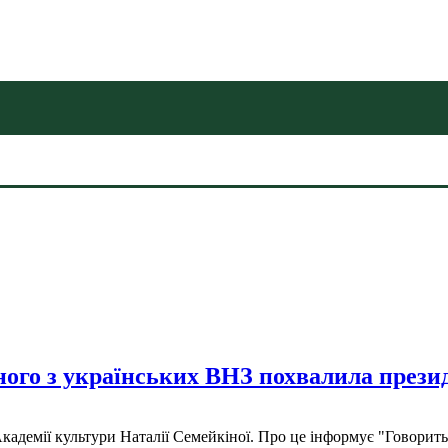
ного з українських ВНЗ похвалила презид
Академії культури Наталії Семейкіної. Про це інформує "Говори