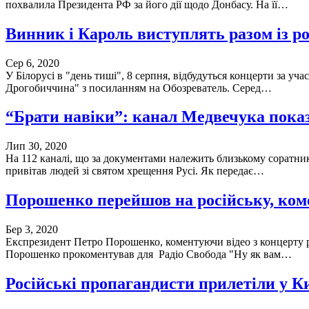
похвалила Президента РФ за його дії щодо Донбасу. На її…
Винник і Кароль виступлять разом із р
Сер 6, 2020
У Білорусі в "день тиші", 8 серпня, відбудуться концерти за у
Дрогобиччина" з посиланням на Обозреватель. Серед…
“Брати навіки”: канал Медвечука пока
Лип 30, 2020
На 112 каналі, що за документами належить близькому соратник
привітав людей зі святом хрещення Русі. Як передає…
Порошенко перейшов на російську, коме
Бер 3, 2020
Експрезидент Петро Порошенко, коментуючи відео з концерту ро
Порошенко прокоментував для Радіо Свобода "Ну як вам…
Російські пропагандисти прилетіли у К