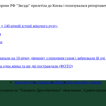
орони РФ "Звєзда" прилетіла до Києва і похизувалася репортаже
у 140-річній історії жіночого руху»
я
ди
напали на 10-річну дівчинку з перцевим газом і забризкали їй оч
ла одна жінка та ще дві постраждали (ФОТО)
Дрогобиччина
Львівщина
Україна
Надзвичайні новини
силання на "Говорить Дрогобиччина" обов'язкове. Адміністрація с