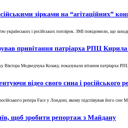
осійськими зірками на “агітаційних” ко
частю українських і російських попзірок. ЗМІ повідомили, що зах
зував привітання патріарха РПЦ Кирил
у Віктора Медведчука Козаку, показували вітання патріарха РПЦ
нтуючи відео свого сина і російського 
сійського репера Face у Лондоні, якому підспівував його син М
иїв, щоб зробити репортаж з Майдану