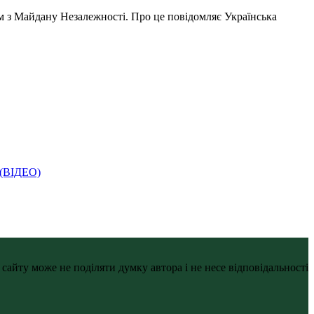
м з Майдану Незалежності. Про це повідомляє Українська
і (ВІДЕО)
айту може не поділяти думку автора і не несе відповідальності