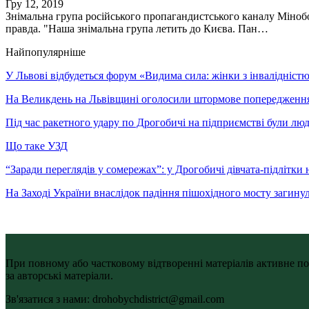
Гру 12, 2019
Знімальна група російського пропагандистського каналу Міноб
правда. "Наша знімальна група летить до Києва. Пан…
Найпопулярніше
У Львові відбудеться форум «Видима сила: жінки з інвалідністю 
На Великдень на Львівщині оголосили штормове попередженн
Під час ракетного удару по Дрогобичі на підприємстві були лю
Що таке УЗД
“Заради переглядів у сомережах”: у Дрогобичі дівчата-підлітки 
На Заході України внаслідок падіння пішохідного мосту загину
При повному або частковому відтворенні матеріалів активне по
за авторські матеріали.
Зв'язатися з нами: drohobychdistrict@gmail.com