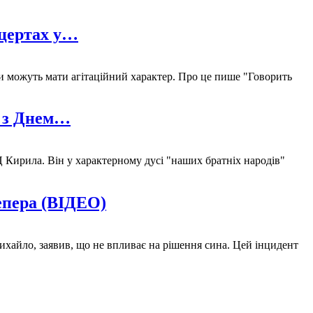
нцертах у…
оди можуть мати агітаційний характер. Про це пише "Говорить
а з Днем…
 Кирила. Він у характерному дусі "наших братніх народів"
репера (ВІДЕО)
ихайло, заявив, що не впливає на рішення сина. Цей інцидент