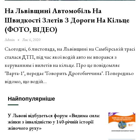
На Львівщині Автомобіль На
Швидкості Злетів З Дороги На Кільце
(ФОТО, ВІДЕО)
Admin
Лис 6, 2020
Сьогодні, 6 листопада, на Львівщині на Самбірській трасі
сталася ДТП, під час якої водій авто не впорався з
керуванням і вилетів на кільце. Про це повідомляє
"Варта-1", передає "Говорить Дрогобиччина". Попередньо
відомо, що водій…
Найпопулярніше
У Львові відбудеться форум «Видима сила:
жінки з інвалідністю у 140-річній історії
жіночого руху»