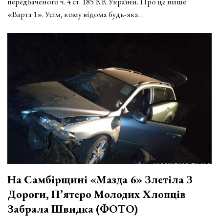
передбаченого ч. 4 ст. 185 КК України. Про це пише
«Варта 1». Усім, кому відома будь-яка…
На Самбірщині «Мазда 6» Злетіла З
Дороги, П’ятеро Молодих Хлопців
Забрала Швидка (ФОТО)