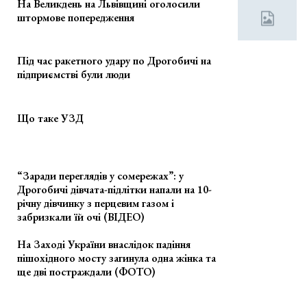
На Великдень на Львівщині оголосили
штормове попередження
Під час ракетного удару по Дрогобичі на
підприємстві були люди
Що таке УЗД
“Заради переглядів у сомережах”: у
Дрогобичі дівчата-підлітки напали на 10-
річну дівчинку з перцевим газом і
забризкали їй очі (ВІДЕО)
На Заході України внаслідок падіння
пішохідного мосту загинула одна жінка та
ще дві постраждали (ФОТО)