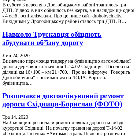
В суботу 3 вересня в Дрогобицькому районі трапилось три
ДТП. У двох із них обійшлось без жертв, а в наслідок ще одної
- 4 осіб госпіталізували. Про це пише сайт drohobych.city.
Вихідними у Дрогобицькому районі сталось три ДТП. В…
Навколо Трускавця обіцяють
збудувати об’їзну дорогу
Лип 24, 2020
Визначено переможця тендеру на будівництво автомобільної
дороги державного значення Т-14-02 Східниця – Пісочна на
ділянці км 16+100 – км 21+700. Про це інформує "Говорить
Дрогобиччина" з посиланням на ЛОДА. Вартість
будівництва…
Розпочався довгоочікуваний ремонт
дороги Східниця-Борислав (ФОТО)
Тра 14, 2020
На Львівщині розпочали ремонт ділянки дороги на виїзді з
курортної Східниці. На початку травня на дорозі Т-14-02
«Східниця-Пісочна» «Автомагістраль-Південь» розпочато