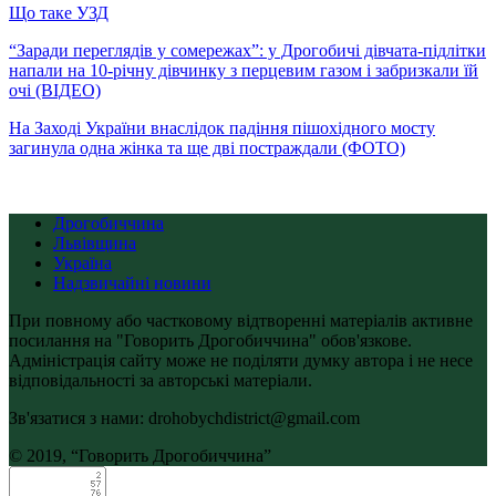
Що таке УЗД
“Заради переглядів у сомережах”: у Дрогобичі дівчата-підлітки
напали на 10-річну дівчинку з перцевим газом і забризкали їй
очі (ВІДЕО)
На Заході України внаслідок падіння пішохідного мосту
загинула одна жінка та ще дві постраждали (ФОТО)
Дрогобиччина
Львівщина
Україна
Надзвичайні новини
При повному або частковому відтворенні матеріалів активне
посилання на "Говорить Дрогобиччина" обов'язкове.
Адміністрація сайту може не поділяти думку автора і не несе
відповідальності за авторські матеріали.
Зв'язатися з нами: drohobychdistrict@gmail.com
© 2019, “Говорить Дрогобиччина”