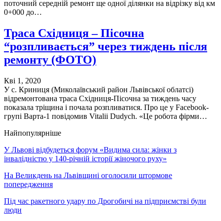
поточний середній ремонт ще одної ділянки на відрізку від км
0+000 до…
Траса Східниця – Пісочна
“розпливається” через тиждень після
ремонту (ФОТО)
Кві 1, 2020
У с. Криниця (Миколаївський район Львівської облатсі)
відремонтована траса Східниця-Пісочна за тиждень часу
показала тріщина і почала розпливатися. Про це у Facebook-
групі Варта-1 повідомив ‎Vitalii Dudych‎. «Це робота фірми…
Найпопулярніше
У Львові відбудеться форум «Видима сила: жінки з
інвалідністю у 140-річній історії жіночого руху»
На Великдень на Львівщині оголосили штормове
попередження
Під час ракетного удару по Дрогобичі на підприємстві були
люди