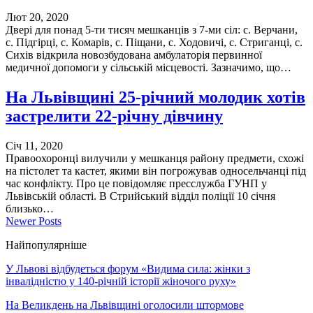
Лют 20, 2020
Двері для понад 5-ти тисяч мешканців з 7-ми сіл: с. Верчани,
с. Підгірці, с. Комарів, с. Піщани, с. Ходовичі, с. Стриганці, с.
Сихів відкрила новозбудована амбулаторія первинної
медичної допомоги у сільській місцевості. Зазначимо, що…
На Львівщині 25-річний молодик хотів
застрелити 22-річну дівчину
Січ 11, 2020
Правоохоронці вилучили у мешканця району предмети, схожі
на пістолет та кастет, якими він погрожував односельчанці під
час конфлікту. Про це повідомляє пресслужба ГУНП у
Львівській області. В Стрийський відділ поліції 10 січня
близько…
Newer Posts
Найпопулярніше
У Львові відбудеться форум «Видима сила: жінки з
інвалідністю у 140-річній історії жіночого руху»
На Великдень на Львівщині оголосили штормове