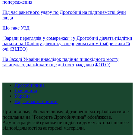
попередження
Під час ракетного удару по Дрогобичі на підприємстві були
люди
Що таке УЗД
“Заради переглядів у сомережах”: у Дрогобичі дівчата-підлітки
напали на 10-річну дівчинку з перцевим газом і забризкали їй
очі (ВІДЕО)
На Заході України внаслідок падіння пішохідного мосту
загинула одна жінка та ще дві постраждали (ФОТО)
Дрогобиччина
Львівщина
Україна
Надзвичайні новини
При повному або частковому відтворенні матеріалів активне
посилання на "Говорить Дрогобиччина" обов'язкове.
Адміністрація сайту може не поділяти думку автора і не несе
відповідальності за авторські матеріали.