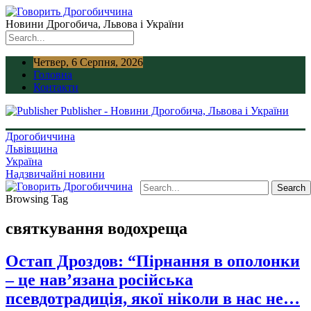
Новини Дрогобича, Львова і України
Четвер, 6 Серпня, 2026
Головна
Контакти
Publisher - Новини Дрогобича, Львова і України
Дрогобиччина
Львівщина
Україна
Надзвичайні новини
Browsing Tag
святкування водохреща
Остап Дроздов: “Пірнання в ополонки
– це нав’язана російська
псевдотрадиція, якої ніколи в нас не…