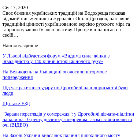
Січ 17, 2020
Своє бачення українських традицій на Водохреща показав
відомий письменник та журналіст Остап Дроздов, назвавши
традиційні цінності українізованою версією русского міра та
запропонувавши їм альтернативу. Про це він написав на
своїй…
Найпопулярніше
У Львові відбудеться форум «Видима сила: жінки з
інвалідністю у 140-річній історії жіночого руху»
На Великдень на Львівщині оголосили штормове
попередження
Під час ракетного удару по Дрогобичі на підприємстві були
люди
Що таке УЗД
“Заради переглядів у сомережах”: у Дрогобичі дівчата-підлітки
напали на 10-річну дівчинку з перцевим газом і забризкали їй
очі (ВІДЕО)
На Заході України внаслідок падіння пішохідного мосту