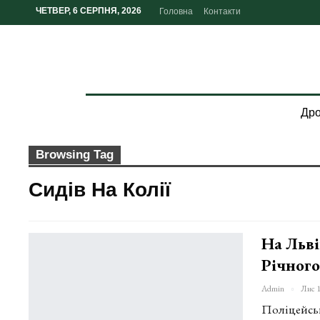
ЧЕТВЕР, 6 СЕРПНЯ, 2026
Головна
Контакти
Дро
Browsing Tag
Сидів На Колії
На Льві
Річного
Admin
Лис 1
Поліцейськ