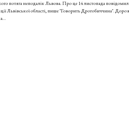
ого потяга неподалік Львова. Про це 14 листопада повідомили
іції Львівської області, пише "Говорить Дрогобиччина". Доро
на…