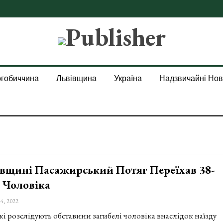
гобиччина
Львівщина
Україна
Надзвичайні Но
вщині Пасажирський Потяг Переїхав 38-
 Чоловіка
4, 2022
і розслідують обставини загибелі чоловіка внаслідок наїзду