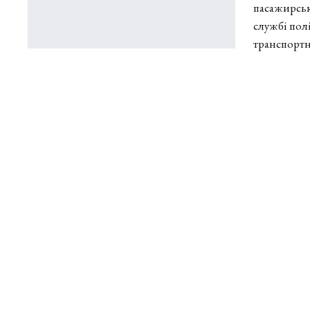
пасажирськ
службі пол
транспорт