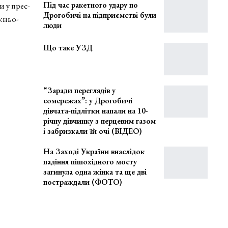
Під час ракетного удару по
 у прес-
Дрогобичі на підприємстві були
жньо-
люди
Що таке УЗД
“Заради переглядів у
сомережах”: у Дрогобичі
дівчата-підлітки напали на 10-
річну дівчинку з перцевим газом
і забризкали їй очі (ВІДЕО)
На Заході України внаслідок
падіння пішохідного мосту
загинула одна жінка та ще дві
постраждали (ФОТО)