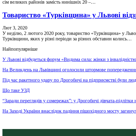
сім великих районів замість нинішніх 20 –…
Товариство «Турківщина» у Львові відз
Лют 3, 2020
У неділю, 2 лютого 2020 року, товариство «Турківщина» у Львові
Турківщини, яких у різні періоди за різних обставин колись…
Найпопулярніше
У Львові відбудеться форум «Видима сила: жінки з інвалідністю 
На Великдень на Львівщині оголосили штормове попередженн
Під час ракетного удару по Дрогобичі на підприємстві були лю
Що таке УЗД
“Заради переглядів у сомережах”: у Дрогобичі дівчата-підлітки 
На Заході України внаслідок падіння пішохідного мосту загину