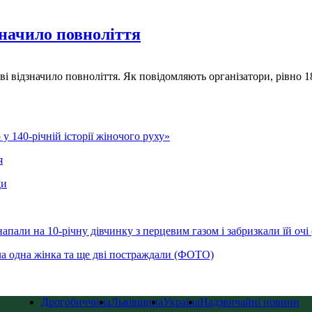
начило повноліття
 відзначило повноліття. Як повідомляють організатори, рівно 18 
у 140-річній історії жіночого руху»
я
ди
напали на 10-річну дівчинку з перцевим газом і забризкали їй оч
ла одна жінка та ще дві постраждали (ФОТО)
Дрогобиччина
Львівщина
Україна
Надзвичайні новини