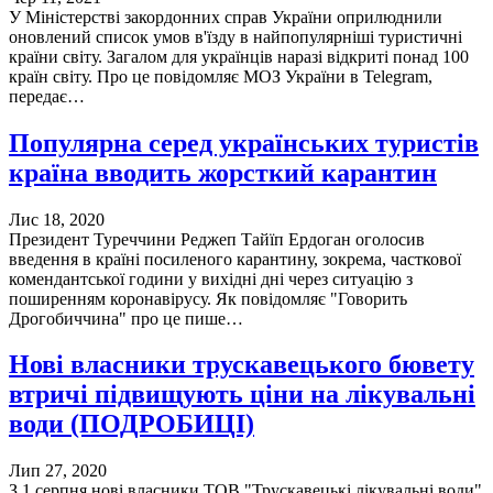
У Міністерстві закордонних справ України оприлюднили
оновлений список умов в'їзду в найпопулярніші туристичні
країни світу. Загалом для українців наразі відкриті понад 100
країн світу. Про це повідомляє МОЗ України в Telegram,
передає…
Популярна серед українських туристів
країна вводить жорсткий карантин
Лис 18, 2020
Президент Туреччини Реджеп Тайїп Ердоган оголосив
введення в країні посиленого карантину, зокрема, часткової
комендантської години у вихідні дні через ситуацію з
поширенням коронавірусу. Як повідомляє "Говорить
Дрогобиччина" про це пише…
Нові власники трускавецького бювету
втричі підвищують ціни на лікувальні
води (ПОДРОБИЦІ)
Лип 27, 2020
З 1 серпня нові власники ТОВ "Трускавецькі лікувальні води"