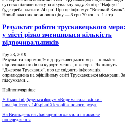
суттєво підняли плату за лікувальну воду. За літр "Нафтусі"
буде треба платити 24 грн! Про це інформує "Високий Замок".
Новий власник встановив ціну — 8 грн 70 коп. за 1 літр…
Результат роботи трускавецького мера:
у місті різко зменшилася кількість
відпочивальників
Гру 23, 2019
Результати «промоції» від трускавецького мера – кількість
відпочивальників на курорті менша, ніж торік. Як пишуть
“Джерела Трускавця”, про це свідчить інформація,
оприлюднена на офіційному сайті Трускавецької міськради. За
підсумками…
Найпопулярніше
У Львові відбудеться форум «Видима сила: жінки з
інвалідністю у 140-річній історії жіночого руху»
На Великдень на Львівщині оголосили штормове
попередження