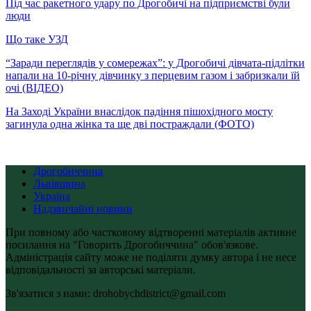
Під час ракетного удару по Дрогобичі на підприємстві були
люди
Що таке УЗД
“Заради переглядів у сомережах”: у Дрогобичі дівчата-підлітки
напали на 10-річну дівчинку з перцевим газом і забризкали їй
очі (ВІДЕО)
На Заході України внаслідок падіння пішохідного мосту
загинула одна жінка та ще дві постраждали (ФОТО)
Дрогобиччина
Львівщина
Україна
Надзвичайні новини
При повному або частковому відтворенні матеріалів активне
посилання на "Говорить Дрогобиччина" обов'язкове.
Адміністрація сайту може не поділяти думку автора і не несе
відповідальності за авторські матеріали.
Зв'язатися з нами: drohobychdistrict@gmail.com