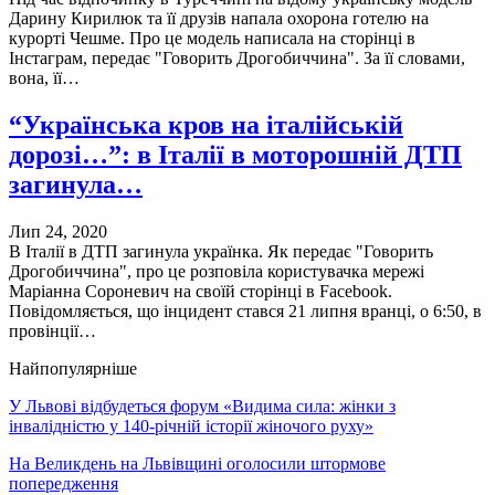
Дарину Кирилюк та її друзів напала охорона готелю на
курорті Чешме. Про це модель написала на сторінці в
Інстаграм, передає "Говорить Дрогобиччина". За її словами,
вона, її…
“Українська кров на італійській
дорозі…”: в Італії в моторошній ДТП
загинула…
Лип 24, 2020
В Італії в ДТП загинула українка. Як передає "Говорить
Дрогобиччина", про це розповіла користувачка мережі
Маріанна Сороневич на своїй сторінці в Facebook.
Повідомляється, що інцидент стався 21 липня вранці, о 6:50, в
провінції…
Найпопулярніше
У Львові відбудеться форум «Видима сила: жінки з
інвалідністю у 140-річній історії жіночого руху»
На Великдень на Львівщині оголосили штормове
попередження