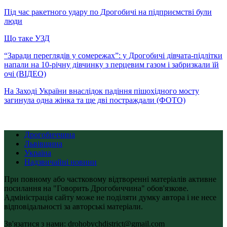
Під час ракетного удару по Дрогобичі на підприємстві були
люди
Що таке УЗД
“Заради переглядів у сомережах”: у Дрогобичі дівчата-підлітки
напали на 10-річну дівчинку з перцевим газом і забризкали їй
очі (ВІДЕО)
На Заході України внаслідок падіння пішохідного мосту
загинула одна жінка та ще дві постраждали (ФОТО)
Дрогобиччина
Львівщина
Україна
Надзвичайні новини
При повному або частковому відтворенні матеріалів активне
посилання на "Говорить Дрогобиччина" обов'язкове.
Адміністрація сайту може не поділяти думку автора і не несе
відповідальності за авторські матеріали.
Зв'язатися з нами: drohobychdistrict@gmail.com