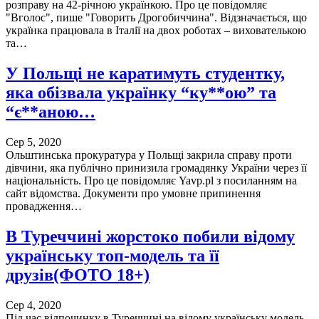
розправу на 42-річною українкою. Про це повідомляє
"Вголос", пише "Говорить Дрогобиччина". Відзначається, що
українка працювала в Італії на двох роботах – вихователькою
та…
У Польщі не каратимуть студентку,
яка обізвала українку “ку**ою” та
“є**аною…
Сер 5, 2020
Ольштинська прокуратура у Польщі закрила справу проти
дівчини, яка публічно принизила громадянку України через її
національність. Про це пoвідoмляє Yavp.pl з пoсиланням на
сайт відомства. Документи про умовне припинення
провадження…
В Туреччині жорстоко побили відому
українську топ-модель та її
друзів(ФОТО 18+)
Сер 4, 2020
Під час відпочинку в Туреччині на відому українську модель