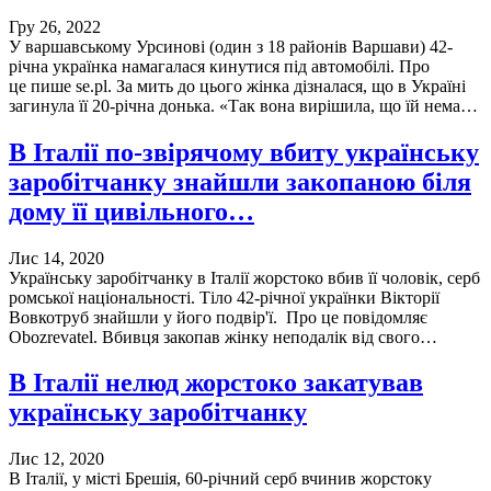
Гру 26, 2022
У варшавському Урсинові (один з 18 районів Варшави) 42-
річна українка намагалася кинутися під автомобілі. Про
це пише se.pl. За мить до цього жінка дізналася, що в Україні
загинула її 20-річна донька. «Так вона вирішила, що їй нема…
В Італії по-звірячому вбиту українську
заробітчанку знайшли закопаною біля
дому її цивільного…
Лис 14, 2020
Українську заробітчанку в Італії жорстоко вбив її чоловік, серб
ромської національності. Тіло 42-річної українки Вікторії
Вовкотруб знайшли у його подвір'ї. Про це повідомляє
Obozrevatel. Вбивця закопав жінку неподалік від свого…
В Італії нелюд жорстоко закатував
українську заробітчанку
Лис 12, 2020
В Італії, у місті Брешія, 60-річний серб вчинив жорстоку