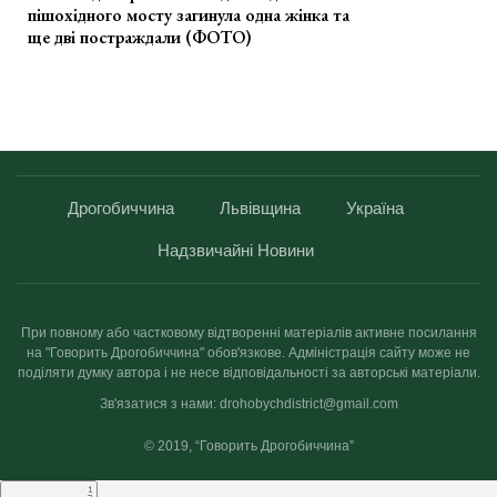
пішохідного мосту загинула одна жінка та
ще дві постраждали (ФОТО)
Дрогобиччина
Львівщина
Україна
Надзвичайні Новини
При повному або частковому відтворенні матеріалів активне посилання
на "Говорить Дрогобиччина" обов'язкове. Адміністрація сайту може не
поділяти думку автора і не несе відповідальності за авторські матеріали.
Зв'язатися з нами: drohobychdistrict@gmail.com
© 2019, “Говорить Дрогобиччина”