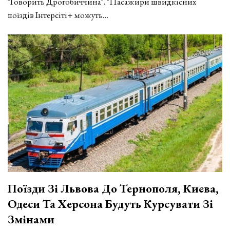
"Говорить Дрогобиччина". "Пасажири швидкісних
поїздів Інтерсіті+ можуть…
Поїзди Зі Львова До Тернополя, Києва,
Одеси Та Херсона Будуть Курсувати Зі
Змінами