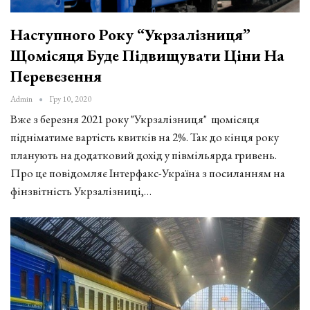
Наступного Року “Укрзалізниця”
Щомісяця Буде Підвищувати Ціни На
Перевезення
Admin
Гру 10, 2020
Вже з березня 2021 року "Укрзалізниця" щомісяця
підніматиме вартість квитків на 2%. Так до кінця року
планують на додатковий дохід у півмільярда гривень.
Про це повідомляє Інтерфакс-Україна з посиланням на
фінзвітність Укрзалізниці,…