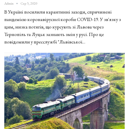
Admin
Сер 3, 2020
В Україні посилили карантинні заходи, спричинені
пандемією коронавірусної короби COVID-19. У зв'язку з
цим, низка потягів, що курсують зі Львова через
Тернопіль та Луцьк зазнають змін у русі. Про це
повідомили у пресслужбі "Львівської…