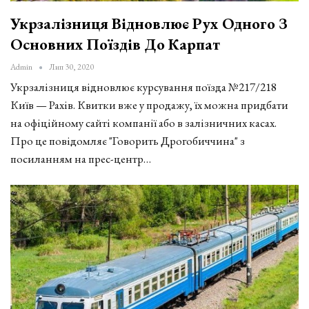
Укрзалізниця Відновлює Рух Одного З
Основних Поїздів До Карпат
Admin
Лип 30, 2020
Укрзалізниця відновлює курсування поїзда №217/218
Київ — Рахів. Квитки вже у продажу, їх можна придбати
на офіційному сайті компанії або в залізничних касах.
Про це повідомляє "Говорить Дрогобиччина" з
посиланням на прес-центр…