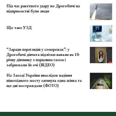
Під час ракетного удару по Дрогобичі на
підприємстві були люди
Що таке УЗД
“Заради переглядів у сомережах”: у
Дрогобичі дівчата-підлітки напали на 10-
річну дівчинку з перцевим газом і
забризкали їй очі (ВІДЕО)
На Заході України внаслідок падіння
пішохідного мосту загинула одна жінка та
ще дві постраждали (ФОТО)