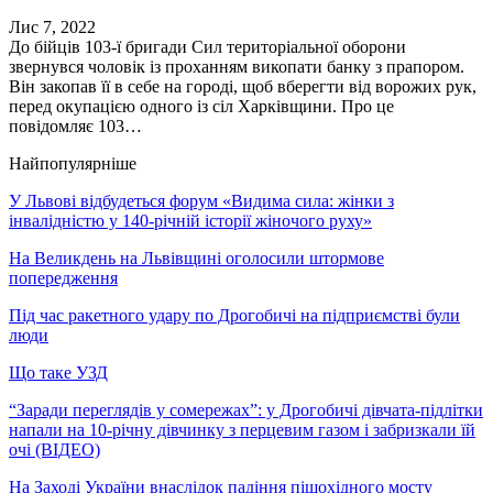
Лис 7, 2022
До бійців 103-ї бригади Сил територіальної оборони
звернувся чоловік із проханням викопати банку з прапором.
Він закопав її в себе на городі, щоб вберегти від ворожих рук,
перед окупацією одного із сіл Харківщини. Про це
повідомляє 103…
Найпопулярніше
У Львові відбудеться форум «Видима сила: жінки з
інвалідністю у 140-річній історії жіночого руху»
На Великдень на Львівщині оголосили штормове
попередження
Під час ракетного удару по Дрогобичі на підприємстві були
люди
Що таке УЗД
“Заради переглядів у сомережах”: у Дрогобичі дівчата-підлітки
напали на 10-річну дівчинку з перцевим газом і забризкали їй
очі (ВІДЕО)
На Заході України внаслідок падіння пішохідного мосту