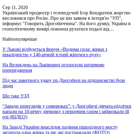
Сер 11, 2020
Український продюсер і телеведучий Ігор Кондратюк жорстко
висловився про Росію. Про це він заявив в інтерв'ю "УП",
інформує "Говорить Дрогобиччина". На його думку, Україна в
геополітичному вимірі повинна рухатися подалі від…
Найпопулярніше
У Львові відбудеться форум «Видима сила: жінки з
інвалідністю у 140-річній історії жіночого руху»
На Великдень на Львівщині оголосили штормове
попередження
Під час ракетного удару по Дрогобичі на підприємстві були
люди
Що таке УЗД
“Заради переглядів у сомережах”: у Дрогобичі дівчата-підлітки
напали на 10-річну дівчинку з перцевим газом і забризкали їй
очі (ВІДЕО)
На Заході України внаслідок падіння пішохідного мосту
загинула одна жінка та ще дві постраждали (ФОТО)