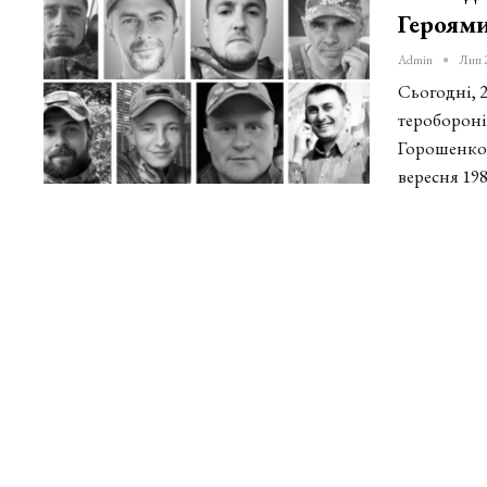
Героями
Admin
Лип 
Сьогодні, 
теробороні
Горошенко
вересня 19