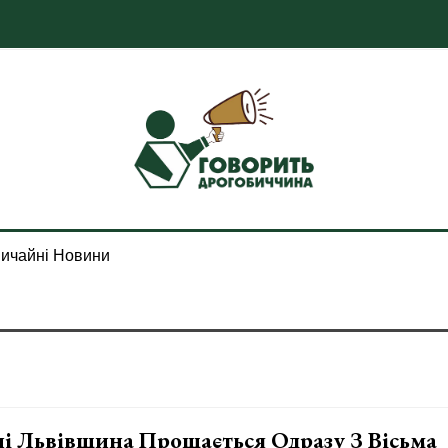
ичайні Новини
і Львівщина Прощається Одразу З Вісьма