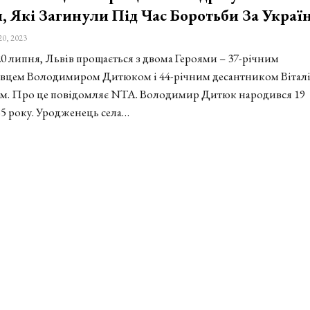
, Які Загинули Під Час Боротьби За Украї
20, 2023
20 липня, Львів прощається з двома Героями – 37-річним
вцем Володимиром Дитюком і 44-річним десантником Вітал
м. Про це повідомляє NTA. Володимир Дитюк народився 19
85 року. Уродженець села…