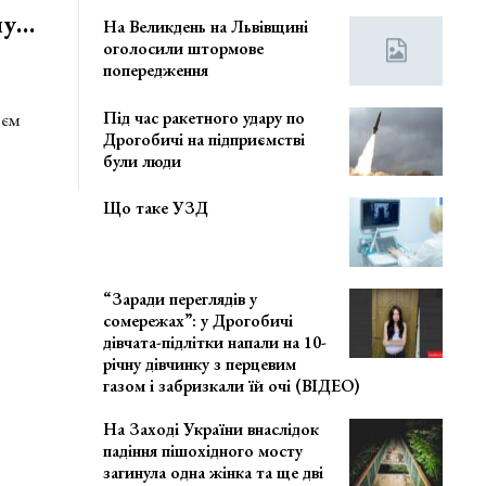
ну…
На Великдень на Львівщині
оголосили штормове
попередження
Під час ракетного удару по
ієм
Дрогобичі на підприємстві
були люди
Що таке УЗД
“Заради переглядів у
сомережах”: у Дрогобичі
дівчата-підлітки напали на 10-
річну дівчинку з перцевим
газом і забризкали їй очі (ВІДЕО)
На Заході України внаслідок
падіння пішохідного мосту
загинула одна жінка та ще дві