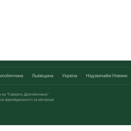
огобиччина
Львівщина
Україна
Надзвичайні Новини
я на "Говорить Дрогобиччина"
се відповідальності за авторські