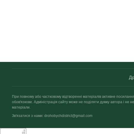
Др
При повному або частковому відтворенні матеріалів активне посиланн
обов'язкове. Адміністрація сайту може не поділяти думку автора і не не
матеріали.
Зв'язатися з нами: drohobychdistrict@gmail.com