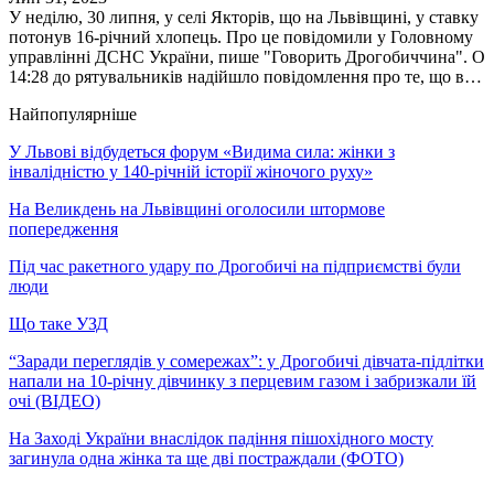
У неділю, 30 липня, у селі Якторів, що на Львівщині, у ставку
потонув 16-річний хлопець. Про це повідомили у Головному
управлінні ДСНС України, пише "Говорить Дрогобиччина". О
14:28 до рятувальників надійшло повідомлення про те, що в…
Найпопулярніше
У Львові відбудеться форум «Видима сила: жінки з
інвалідністю у 140-річній історії жіночого руху»
На Великдень на Львівщині оголосили штормове
попередження
Під час ракетного удару по Дрогобичі на підприємстві були
люди
Що таке УЗД
“Заради переглядів у сомережах”: у Дрогобичі дівчата-підлітки
напали на 10-річну дівчинку з перцевим газом і забризкали їй
очі (ВІДЕО)
На Заході України внаслідок падіння пішохідного мосту
загинула одна жінка та ще дві постраждали (ФОТО)