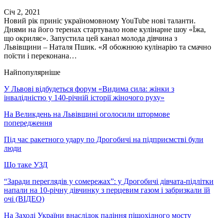
Січ 2, 2021
Новий рік приніс україномовному YouTube нові таланти.
Днями на його теренах стартувало нове кулінарне шоу «Їжа,
що окриляє». Запустила цей канал молода дівчина з
Львівщини – Наталя Пшик. «Я обожнюю кулінарію та смачно
поїсти і переконана…
Найпопулярніше
У Львові відбудеться форум «Видима сила: жінки з
інвалідністю у 140-річній історії жіночого руху»
На Великдень на Львівщині оголосили штормове
попередження
Під час ракетного удару по Дрогобичі на підприємстві були
люди
Що таке УЗД
“Заради переглядів у сомережах”: у Дрогобичі дівчата-підлітки
напали на 10-річну дівчинку з перцевим газом і забризкали їй
очі (ВІДЕО)
На Заході України внаслідок падіння пішохідного мосту