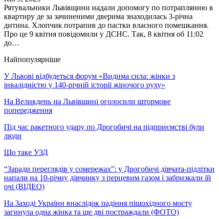
Рятувальники Львівщини надали допомогу по потраплянню в
квартиру де за зачиненими дверима знаходилась 3-річна
дитина. Хлопчик потрапив до пастки власного помешкання.
Про це 9 квітня повідомили у ДСНС. Так, 8 квітня об 11:02
до…
Найпопулярніше
У Львові відбудеться форум «Видима сила: жінки з
інвалідністю у 140-річній історії жіночого руху»
На Великдень на Львівщині оголосили штормове
попередження
Під час ракетного удару по Дрогобичі на підприємстві були
люди
Що таке УЗД
“Заради переглядів у сомережах”: у Дрогобичі дівчата-підлітки
напали на 10-річну дівчинку з перцевим газом і забризкали їй
очі (ВІДЕО)
На Заході України внаслідок падіння пішохідного мосту
загинула одна жінка та ще дві постраждали (ФОТО)