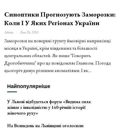
Синоптики Прогнозують Заморозки:
Коли І У Яких Регіонах України
Admin
Лип 28, 2020
Заморозки на поверхні ґрунту ймовірні наприкінці
місяця в Україні, крім південних та більшості
центральних областей. Як пише "Говорить
Дрогобиччина" про це повідомляє Главком. Погода
цьогоріч дивує різними аномаліями. І як…
Найпопулярніше
У Львові відбудеться форум «Видима сила:
жінки з інвалідністю у 140-річній історії
жіночого руху»
На Великдень на Львівщині оголосили