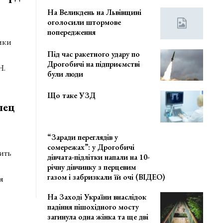
На Великдень на Львівщині
оголосили штормове
попередження
ики
Під час ракетного удару по
Дрогобичі на підприємстві
Н.
були люди
Що таке УЗД
пец
“Заради переглядів у
сомережах”: у Дрогобичі
ить
дівчата-підлітки напали на 10-
річну дівчинку з перцевим
газом і забризкали їй очі (ВІДЕО)
я
На Заході України внаслідок
падіння пішохідного мосту
загинула одна жінка та ще дві