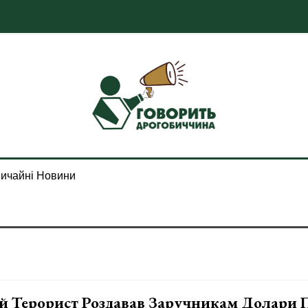
ичайні Новини
й Терорист Роздавав Заручникам Долари 