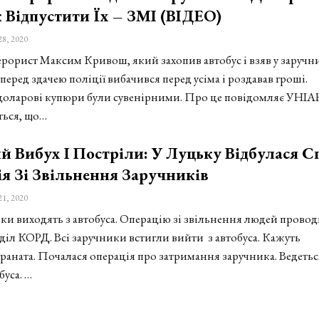
 Відпустити Їх – ЗМІ (ВІДЕО)
28, 2020
рорист Максим Кривош, який захопив автобус і взяв у заручн
перед здачею поліції вибачився перед усіма і роздавав гроші.
оларові купюри були сувенірними. Про це повідомляє УНІА
ься, що…
 Вибух І Постріли: У Луцьку Відбулася С
я Зі Звільнення Заручників
21, 2020
ики виходять з автобуса. Операцію зі звільнення людей провод
діл КОРД. Всі заручники встигли вийти з автобуса. Кажуть
граната. Почалася операція про затримання заручника. Ведетьс
уса. …