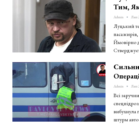
Тим, Як
Admin
Лип 
Луцький те
пасажирів, 
Ймовірно д
Стверджуєт
Сильний
Операці
Admin
Лип 
Всі заручн
спецпідроз
вибухнула 
штурм автоб