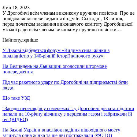
Лип 18, 2023
У Дрогобичі всім членам виконкому вручили повістки. Про це
повідомляє місцеве видання dro_vife. Сьогодні, 18 липня,
перед початком засідання виконавчого комітету Дрогобицької
міської ради всім членам виконкому вручили повістки.…
Найпопулярніше
У Львові відбудеться форум «Видима сила: жінки з
інвалідністю у 140-річній історії жіночого руху»
На Великдень на Львівщині оголосили штормове
попередження
Під час ракетного удару по Дрогобичі на підприємстві були
люди
Що таке УЗД
“Заради переглядів у сомережах”: у Дрогобичі дівчата-підлітки
напали на 10-річну дівчинку з перцевим газом і забризкали їй
очі (ВІДЕО)
На Заході України внаслідок падіння пішохідного мосту
загинула одна жінка та ще дві постраждали (ФОТО)