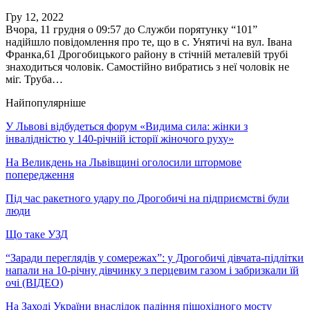
Гру 12, 2022
Вчора, 11 грудня о 09:57 до Служби порятунку “101”
надійшло повідомлення про те, що в с. Унятичі на вул. Івана
Франка,61 Дрогобицького району в стічній металевій трубі
знаходиться чоловік. Самостійно вибратись з неї чоловік не
міг. Труба…
Найпопулярніше
У Львові відбудеться форум «Видима сила: жінки з
інвалідністю у 140-річній історії жіночого руху»
На Великдень на Львівщині оголосили штормове
попередження
Під час ракетного удару по Дрогобичі на підприємстві були
люди
Що таке УЗД
“Заради переглядів у сомережах”: у Дрогобичі дівчата-підлітки
напали на 10-річну дівчинку з перцевим газом і забризкали їй
очі (ВІДЕО)
На Заході України внаслідок падіння пішохідного мосту