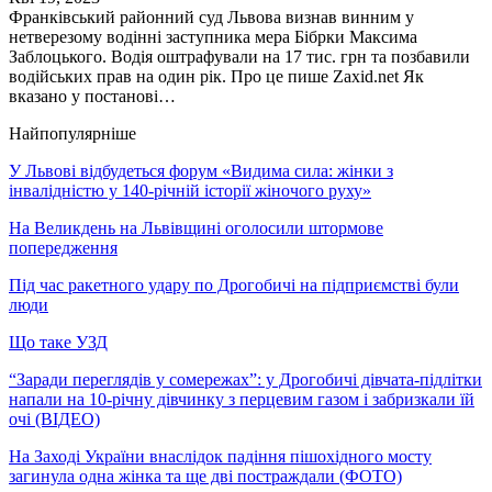
Франківський районний суд Львова визнав винним у
нетверезому водінні заступника мера Бібрки Максима
Заблоцького. Водія оштрафували на 17 тис. грн та позбавили
водійських прав на один рік. Про це пише Zaxid.net Як
вказано у постанові…
Найпопулярніше
У Львові відбудеться форум «Видима сила: жінки з
інвалідністю у 140-річній історії жіночого руху»
На Великдень на Львівщині оголосили штормове
попередження
Під час ракетного удару по Дрогобичі на підприємстві були
люди
Що таке УЗД
“Заради переглядів у сомережах”: у Дрогобичі дівчата-підлітки
напали на 10-річну дівчинку з перцевим газом і забризкали їй
очі (ВІДЕО)
На Заході України внаслідок падіння пішохідного мосту
загинула одна жінка та ще дві постраждали (ФОТО)