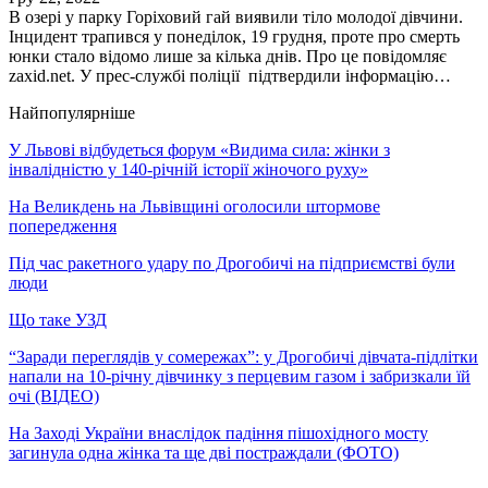
В озері у парку Горіховий гай виявили тіло молодої дівчини.
Інцидент трапився у понеділок, 19 грудня, проте про смерть
юнки стало відомо лише за кілька днів. Про це повідомляє
zaxid.net. У прес-службі поліції підтвердили інформацію…
Найпопулярніше
У Львові відбудеться форум «Видима сила: жінки з
інвалідністю у 140-річній історії жіночого руху»
На Великдень на Львівщині оголосили штормове
попередження
Під час ракетного удару по Дрогобичі на підприємстві були
люди
Що таке УЗД
“Заради переглядів у сомережах”: у Дрогобичі дівчата-підлітки
напали на 10-річну дівчинку з перцевим газом і забризкали їй
очі (ВІДЕО)
На Заході України внаслідок падіння пішохідного мосту
загинула одна жінка та ще дві постраждали (ФОТО)