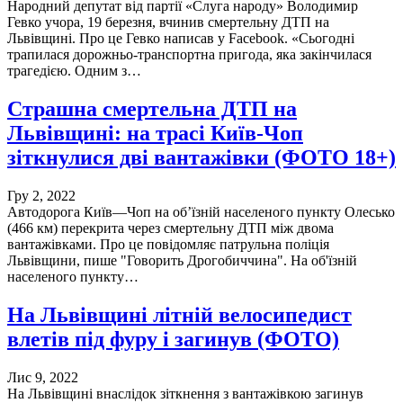
Народний депутат від партії «Слуга народу» Володимир
Гевко учора, 19 березня, вчинив смертельну ДТП на
Львівщині. Про це Гевко написав у Facebook. «Сьогодні
трапилася дорожньо-транспортна пригода, яка закінчилася
трагедією. Одним з…
Страшна смертельна ДТП на
Львівщині: на трасі Київ-Чоп
зіткнулися дві вантажівки (ФОТО 18+)
Гру 2, 2022
Автодорога Київ—Чоп на об’їзній населеного пункту Олесько
(466 км) перекрита через смертельну ДТП між двома
вантажівками. Про це повідомляє патрульна поліція
Львівщини, пише "Говорить Дрогобиччина". На об'їзній
населеного пункту…
На Львівщині літній велосипедист
влетів під фуру і загинув (ФОТО)
Лис 9, 2022
На Львівщині внаслідок зіткнення з вантажівкою загинув