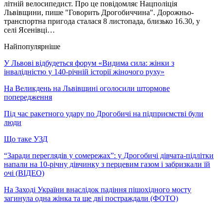
літній велосипедист. Про це повідомляє Нацполіція
Львівщини, пише "Говорить Дрогобиччина". Дорожньо-
транспортна пригода сталася 8 листопада, близько 16.30, у
селі Ясенівці…
Найпопулярніше
У Львові відбудеться форум «Видима сила: жінки з
інвалідністю у 140-річній історії жіночого руху»
На Великдень на Львівщині оголосили штормове
попередження
Під час ракетного удару по Дрогобичі на підприємстві були
люди
Що таке УЗД
“Заради переглядів у сомережах”: у Дрогобичі дівчата-підлітки
напали на 10-річну дівчинку з перцевим газом і забризкали їй
очі (ВІДЕО)
На Заході України внаслідок падіння пішохідного мосту
загинула одна жінка та ще дві постраждали (ФОТО)