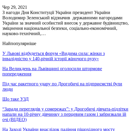
Чер 29, 2021
З нагоди Дня Конституції України президент України
Володимир Зеленський відзначив державними нагородами
України за значний особистий внесок у державне будівництво,
зміцнення національної безпеки, соціально-економічний,
науково-технічний,…
Найпопулярніше
У Львові відбудеться форум «Видима сила: жінки з
інвалідністю у 140-річній історії жіночого руху»
На Великдень на Львівщині оголосили штормове
попередження
Під час ракетного удару по Дрогобичі на підприємстві були
люди
Що таке УЗД
“Заради переглядів у сомережах”: у Дрогобичі дівчата-підлітки
напали на 10-річну дівчинку з перцевим газом і забризкали їй
очі (ВІДЕО)
На Заході України внаслідок падіння пішохідного мосту