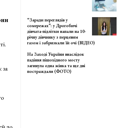
они
“Заради переглядів у
сомережах”: у Дрогобичі
дівчата-підлітки напали на 10-
річну дівчинку з перцевим
газом і забризкали їй очі (ВІДЕО)
ті.
На Заході України внаслідок
падіння пішохідного мосту
загинула одна жінка та ще дві
 за
постраждали (ФОТО)
го
ей до