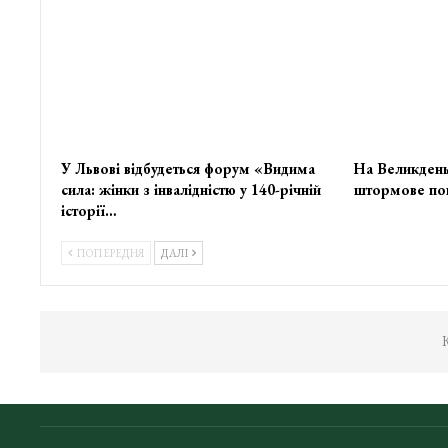
У Львові відбудеться форум «Видима
На Великдень
сила: жінки з інвалідністю у 140-річній
штормове по
історії…
ПОПЕРЕДНЯ
ДАЛІ
К