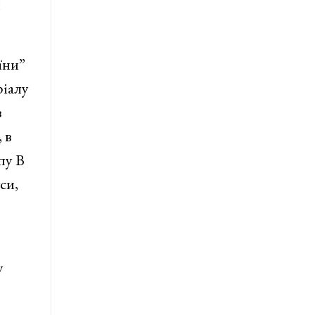
й
їни”
ріалу
з
 в
пу В
си,
у