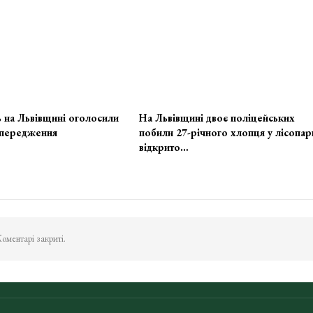
 на Львівщині оголосили
На Львівщині двоє поліцейських
передження
побили 27-річного хлопця у лісопар
відкрито…
оментарі закриті.