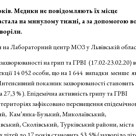
оків. Медики не повідомляють їх місце
стала на минулому тижні, а за допомогою в
хворіли.
м на Лабораторний центр МОЗ у Львівській облас
захворюваності на грип та ГРВІ (17.02-23.02.20) в
фекції 14 052 особи, що на 1 644 випадки менше як
 Інтенсивний показник захворюваності становить
а 27,3 % ). Епідемічна активність грипу та ГРВІ
інтериторіях зафіксовано перевищення епідемічно
ий, Кам’янка-Бузький, Миколаївський,
ський, Сколівський, Турківський райони, міста
дітей до 17 років становить 53,5% (захворіло діт