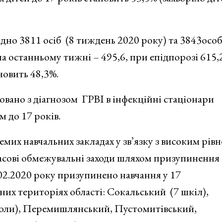
відно 3811 осіб (8 тиждень 2020 року) та 3843особ
а останньому тижні – 495,6, при епідпорозі 615,2
новить 48,3%.
овано з діагнозом ГРВІ в інфекційні стаціонари
м до 17 років.
емих навчальних закладах у зв’язку з високим рів
часові обмежувальні заходи шляхом призупинення
02.2020 року призупинено навчання у 17
вних територіях області: Сокальський (7 шкіл),
оли), Перемишлянський, Пустомитівський,