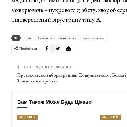
медичною допомогою на 3-4-й день захворюва
захворювань – цукрового діабету, хвороб се
підтверджений вірус грипу типу А.
грип
Львівщина
смерть жінки
смерть чоловіка
Поділіться
ПОПЕРЕДНЯ ПУБЛІКАЦІЯ
Президентські вибори: рейтинг Кошулинського, Бойка і
Зеленського зростає
Вам Також Може Буде Цікаво
ЛЬВІВЩИНА
ЛЬВІВЩИНА