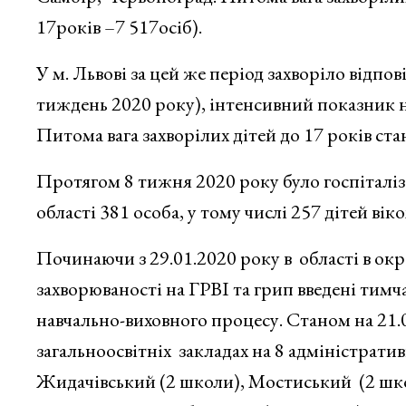
17років –7 517осіб).
У м. Львові за цей же період захворіло відпо
тиждень 2020 року), інтенсивний показник н
Питома вага захворілих дітей до 17 років ста
Протягом 8 тижня 2020 року було госпіталіз
області 381 особа, у тому числі 257 дітей віко
Починаючи з 29.01.2020 року в області в окр
захворюваності на ГРВІ та грип введені тим
навчально-виховного процесу. Станом на 21.
загальноосвітніх закладах на 8 адміністрати
Жидачівський (2 школи), Мостиський (2 шк