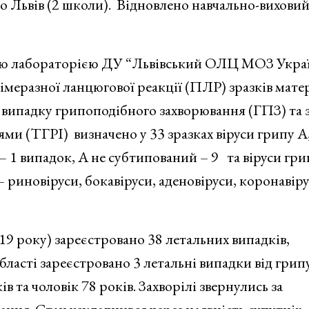
то Львів (2 школи). Відновлено навчально-вихови
чною лабораторією ДУ “Львівський ОЛЦ МОЗ Укра
меразної ланцюгової реакції (ПЛР) зразків мате
ю випадку грипоподібного захворювання (ГПЗ) та 
 (ТГРІ) визначено у 33 зразках віруси грипу А,
 1 випадок, А не субтипований – 9 та віруси гри
 риновіруси, бокавіруси, аденовіруси, коронавіру
019 року) зареєстровано 38 летальних випадків,
ласті зареєстровано 3 летальні випадки від грип
в та чоловік 78 років. Захворілі звернулись за