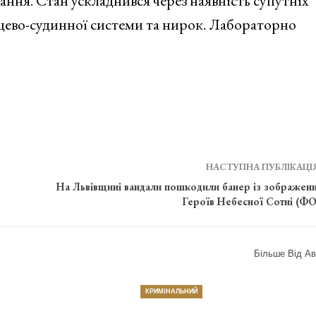
ння. Стан ускладнився через наявність супутніх
рцево-судинної системи та нирок. Лабораторно
НАСТУПНА ПУБЛІКАЦІ
На Львівщині вандали пошкодили банер із зображен
Героїв Небесної Сотні (Ф
Більше Від Ав
КРИМІНАЛЬНИЙ