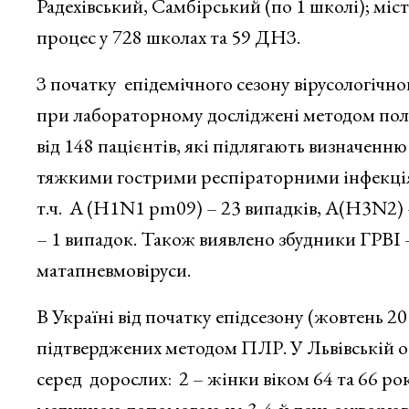
Радехівський, Самбірський (по 1 школі); міс
процес у 728 школах та 59 ДНЗ.
З початку епідемічного сезону вірусологі
при лабораторному досліджені методом полі
від 148 пацієнтів, які підлягають визначенн
тяжкими гострими респіраторними інфекціями
т.ч. А (H1N1 pm09) – 23 випадків, А(Н3N2) –
– 1 випадок. Також виявлено збудники ГРВІ –
матапневмовіруси.
В Україні від початку епідсезону (жовтень 2
підтверджених методом ПЛР. У Львівській об
серед дорослих: 2 – жінки віком 64 та 66 рокі