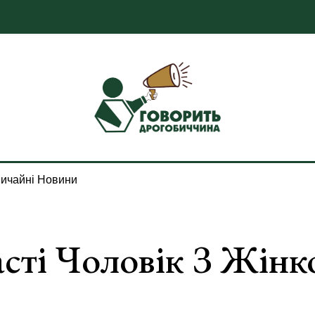
ичайні Новини
асті Чоловік З Жін