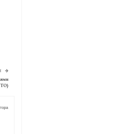
Я
нями
ОТО)
тора