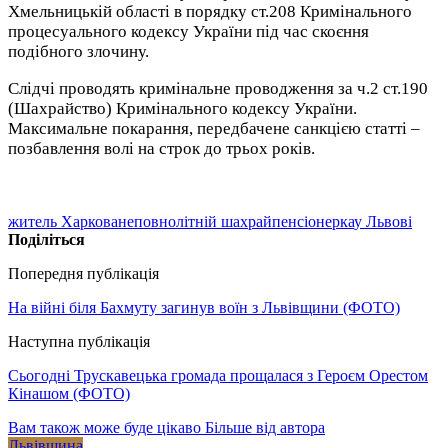
Хмельницькій області в порядку ст.208 Кримінального
процесуального кодексу України під час скоєння
подібного злочину.
Слідчі проводять кримінальне проводження за ч.2 ст.190
(Шахрайство) Кримінального кодексу України.
Максимальне покарання, передбачене санкцією статті –
позбавлення волі на строк до трьох років.
житель Харкова
неповнолітній шахрай
пенсіонерка
у Львові
Поділіться
Попередня публікація
На війні біля Бахмуту загинув воїн з Львівщини (ФОТО)
Наступна публікація
Сьогодні Трускавецька громада прощалася з Героєм Орестом
Кінашом (ФОТО)
Вам також може буде цікаво
Більше від автора
Львівщина