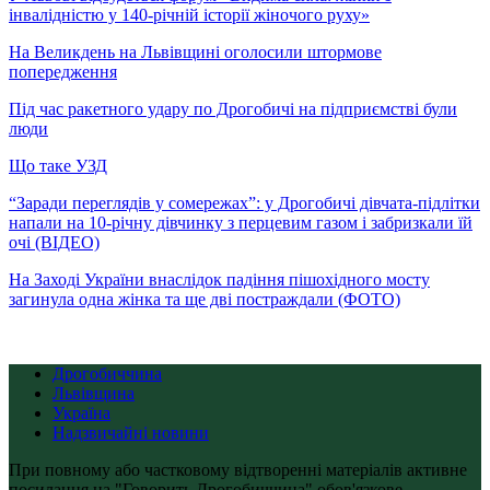
інвалідністю у 140-річній історії жіночого руху»
На Великдень на Львівщині оголосили штормове
попередження
Під час ракетного удару по Дрогобичі на підприємстві були
люди
Що таке УЗД
“Заради переглядів у сомережах”: у Дрогобичі дівчата-підлітки
напали на 10-річну дівчинку з перцевим газом і забризкали їй
очі (ВІДЕО)
На Заході України внаслідок падіння пішохідного мосту
загинула одна жінка та ще дві постраждали (ФОТО)
Дрогобиччина
Львівщина
Україна
Надзвичайні новини
При повному або частковому відтворенні матеріалів активне
посилання на "Говорить Дрогобиччина" обов'язкове.