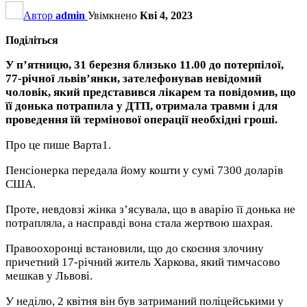
Автор
admin
Увімкнено
Кві 4, 2023
Поділіться
У п’ятницю, 31 березня близько 11.00 до потерпілої,
77-річної львів’янки, зателефонував невідомий
чоловік, який представився лікарем та повідомив, що
її донька потрапила у ДТП, отримала травми і для
проведення їй термінової операції необхідні гроші.
Про це пише Варта1.
Пенсіонерка передала йому кошти у сумі 7300 доларів
США.
Проте, невдовзі жінка з’ясувала, що в аварію її донька не
потрапляла, а насправді вона стала жертвою шахрая.
Правоохоронці встановили, що до скоєння злочину
причетний 17-річний житель Харкова, який тимчасово
мешкав у Львові.
У неділю, 2 квітня він був затриманий поліцейськими у