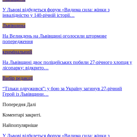
У Львові відбудеться форум «Видима сила: жінки з
інвалідністю у 140-річній історії…
Львівщина
На Великдень на Львівщині оголосили штормове
попередження
кримінальний
На Львівщині двоє поліцейських побили 27-річного хлопця у
лісопарку: відкрито…
Вибір редакції
“Тільки одружився”: у бою за Україну загинув 27-річний
Герой із Львівщини…
Попередня
Далі
Коментарі закриті.
Найпопулярніше
У Львові відбудеться форум «Видима сила: жінки з