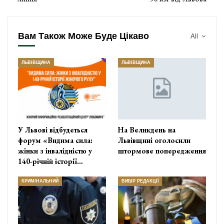
Вам Також Може Буде Цікаво
All
ЛЬВІВЩИНА
ЛЬВІВЩИНА
У Львові відбудеться
На Великдень на
форум «Видима сила:
Львівщині оголосили
жінки з інвалідністю у
штормове попередження
140-річній історії…
КРИМІНАЛЬНИЙ
ВИБІР РЕДАКЦІЇ