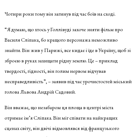
Чотири роки тому він загинув під час боїв на сході.
“Я думаю, що хтось у Голлівуді захоче зняти фільм про
Василя Сліпака, бо кращого персонажа неможливо
знайти. Він жив у Парижі, все кидає і їде в Україну, щоб зі
зброєю в руках захищати рідну землю. Це – приклад
твердості, гідності, він голим нервом відчував
несправедливість”, – заявив під час урочистостей міський
голова Львова Андрій Садовий.
Він вважає, що незабаром ця площа в центрі міста
отримає ім’я Сліпака. Він міг співати на найкращих
сценах світу, він двічі відмовлявся від французького