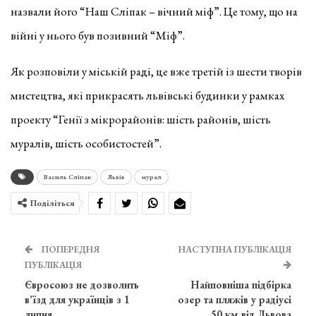
назвали його “Наш Сліпак – вічний міф”. Це тому, що на
війні у нього був позивний “Міф”.
Як розповіли у міській раді, це вже третій із шести творів
мистецтва, які прикрасять львівські будинки у рамках
проекту “Генії з мікрорайонів: шість районів, шість
муралів, шість особистостей”.
Василь Сліпак
Львів
мурал
Поділіться
ПОПЕРЕДНЯ
НАСТУПНА ПУБЛІКАЦІЯ
ПУБЛІКАЦІЯ
Євросоюз не дозволить
Найповніша підбірка
в’їзд для українців з 1
озер та пляжів у радіусі
липня
50 км від Львова