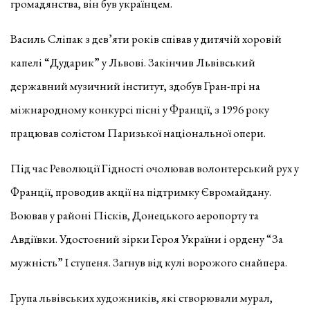
громадянства, він був українцем.
Василь Сліпак з дев’яти років співав у дитячій хоровій
капелі “Дударик” у Львові. Закінчив Львівський
державний музичний інститут, здобув Гран-прі на
міжнародному конкурсі пісні у Франції, з 1996 року
працював солістом Паризької національної опери.
Під час Революції Гідності очолював волонтерський рух у
Франції, проводив акції на підтримку Євромайдану.
Воював у районі Пісків, Донецького аеропорту та
Авдіївки. Удостоєний зірки Героя України і ордену “За
мужність” I ступеня. Загнув від кулі ворожого снайпера.
Група львівських художників, які створювали мурал,