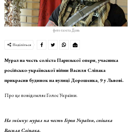
фото газета День
Поділіться
Мурал на честь соліста Паризької опери, учасника
російсько-української війни Василя Сліпака
прикрасив будинок на вулиці Дорошенка, 9 у Львові.
Про це повідомляє Голос України.
На знімку: мурал на честь Героя України, співака
Василя Сліпака.