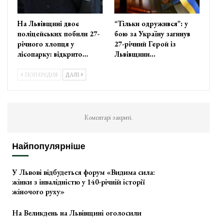
На Львівщині двоє
“Тільки одружився”: у
поліцейських побили 27-
бою за Україну загинув
річного хлопця у
27-річний Герой із
лісопарку: відкрито…
Львівщини…
ПОПЕРЕДНЯ
ДАЛІ
Коментарі закриті.
Найпопулярніше
У Львові відбудеться форум «Видима сила:
жінки з інвалідністю у 140-річній історії
жіночого руху»
На Великдень на Львівщині оголосили