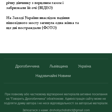
річну дівчинку з перцевим газом і
забризкали їй очі (ВІДЕО)
На Заході України внаслідок падіння
пішохідного мосту загинула одна жінка та
ще дві постраждали (ФОТО)
Дрогобиччина
Львівщина
Україна
Надзвичайні Новини
При повному або частковому відтворенні матеріалів активне посилання
на "Говорить Дрогобиччина" обов'язкове. Адміністрація сайту може не
поділяти думку автора і не несе відповідальності за авторські матеріали.
Зв'язатися з нами: drohobychdistrict@gmail.com