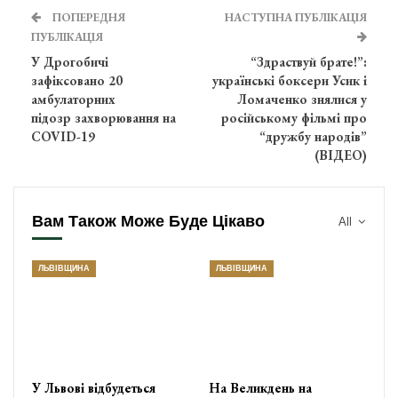
ПОПЕРЕДНЯ
НАСТУПНА ПУБЛІКАЦІЯ
ПУБЛІКАЦІЯ
У Дрогобичі
“Здраствуй брате!”:
зафіксовано 20
українські боксери Усик і
амбулаторних
Ломаченко знялися у
підозр захворювання на
російському фільмі про
COVID-19
“дружбу народів”
(ВІДЕО)
Вам Також Може Буде Цікаво
All
ЛЬВІВЩИНА
ЛЬВІВЩИНА
У Львові відбудеться
На Великдень на