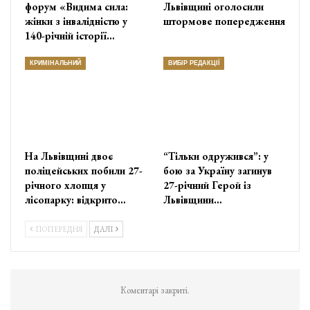
форум «Видима сила:
Львівщині оголосили
жінки з інвалідністю у
штормове попередження
140-річній історії…
КРИМІНАЛЬНИЙ
ВИБІР РЕДАКЦІЇ
На Львівщині двоє
“Тільки одружився”: у
поліцейських побили 27-
бою за Україну загинув
річного хлопця у
27-річний Герой із
лісопарку: відкрито…
Львівщини…
ПОПЕРЕДНЯ
ДАЛІ
Коментарі закриті.