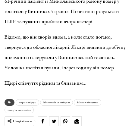
61-річний пацієнт із Миколаївського району помер у
госпіталі у Винниках 4 травня. Позитивні результати
ПЛР-тестування прийшли вчора ввечері.
Відомо, що він хворів вдома, а коли стало погано,
звернувся до обласної лікарні. Лікарі виявили двобічну
пневмонію і скерували у Винниківський госпіталь.
Чоловіка госпіталізували, і через годину він помер.
Щирі співчуття рідним та близьким…
коронавірус
Миколаївський р-н
Миколаївщина
смерть чоловіка
Поділіться