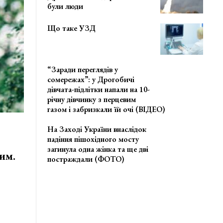
були люди
Що таке УЗД
“Заради переглядів у
сомережах”: у Дрогобичі
дівчата-підлітки напали на 10-
річну дівчинку з перцевим
газом і забризкали їй очі (ВІДЕО)
На Заході України внаслідок
падіння пішохідного мосту
загинула одна жінка та ще дві
им.
постраждали (ФОТО)