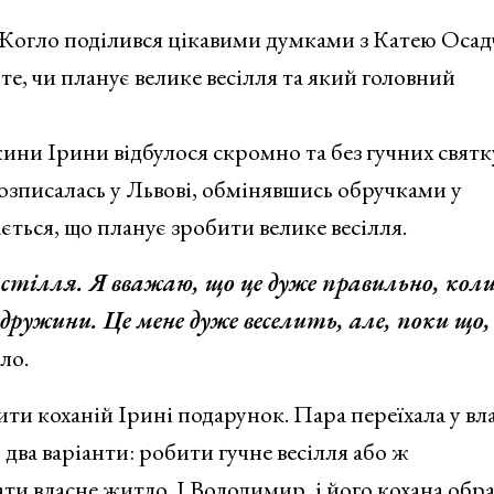
огло поділився цікавими думками з Катею Осад
те, чи планує велике весілля та який головний
и Ірини відбулося скромно та без гучних святк
озписалась у Львові, обмінявшись обручками у
ється, що планує зробити велике весілля.
застілля. Я вважаю, що це дуже правильно, кол
дружини. Це мене дуже веселить, але, поки що,
ло.
ти коханій Ірині подарунок. Пара переїхала у вл
два варіанти: робити гучне весілля або ж
ти власне житло. І Володимир, і його кохана обр