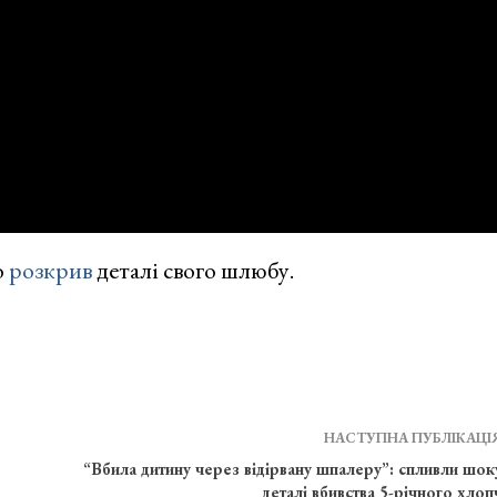
о
розкрив
деталі свого шлюбу.
НАСТУПНА ПУБЛІКАЦІ
“Вбила дитину через відірвану шпалеру”: спливли шок
деталі вбивства 5-річного хлоп