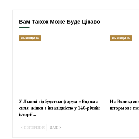
Вам Також Може Буде Цікаво
ЛЬВІВЩИНА
ЛЬВІВЩИНА
У Львові відбудеться форум «Видима
На Великдень
сила: жінки з інвалідністю у 140-річній
штормове по
історії…
ПОПЕРЕДНЯ
ДАЛІ