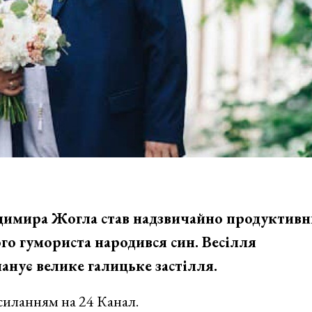
одимира Жогла став надзвичайно продуктивн
ого гумориста народився син. Весілля
нує велике галицьке застілля.
силанням на 24 Канал.