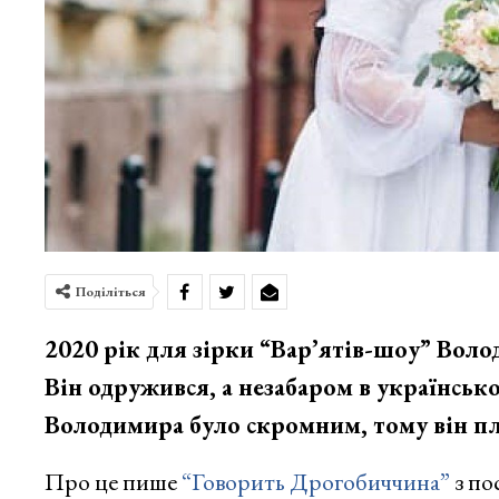
Поділіться
2020 рік для зірки “Вар’ятів-шоу” Вол
Він одружився, а незабаром в українськ
Володимира було скромним, тому він пла
Про це пише
“Говорить Дрогобиччина”
з по