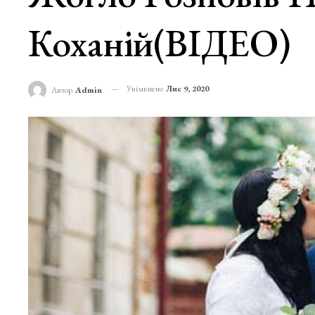
Коханій(ВІДЕО)
Увімкнено
Лис 9, 2020
Автор
Admin