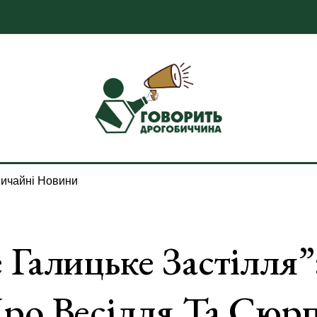
ичайні Новини
 Галицьке Застілля
ро Весілля Та Сюр