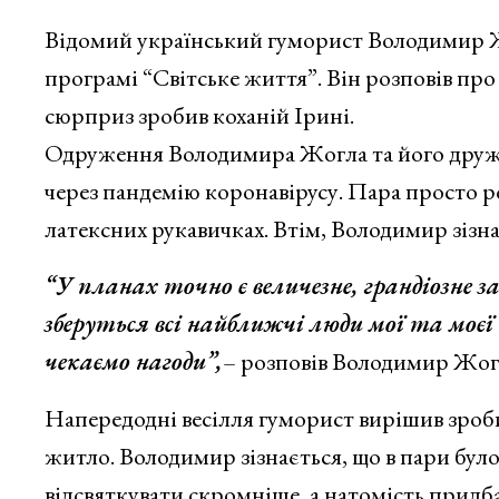
Відомий український гуморист Володимир Ж
програмі “Світське життя”. Він розповів про 
сюрприз зробив коханій Ірині.
Одруження Володимира Жогла та його дружин
через пандемію коронавірусу. Пара просто р
латексних рукавичках. Втім, Володимир зізна
“У планах точно є величезне, грандіозне 
зберуться всі найближчі люди мої та моєї 
чекаємо нагоди”,
– розповів Володимир Жог
Напередодні весілля гуморист вирішив зроби
житло. Володимир зізнається, що в пари було 
відсвяткувати скромніше, а натомість придба