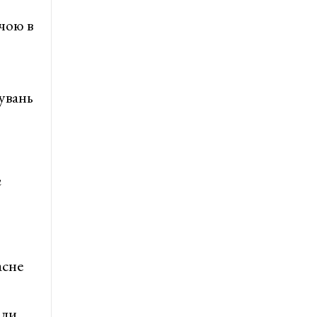
чою в
увань
и
асне
али