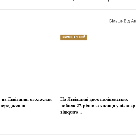
Більше Від Ав
КРИМІНАЛЬНИЙ
 на Львівщині оголосили
На Львівщині двоє поліцейських
передження
побили 27-річного хлопця у лісопар
відкрито…