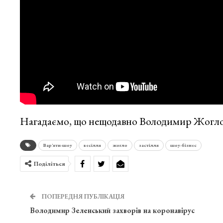
Нагадаємо, що нещодавно Володимир Жогл
Вар'яти-шоу
весілля
жогло
застілля
шоу-бізнес
Поділіться
ПОПЕРЕДНЯ ПУБЛІКАЦІЯ
Володимир Зеленський захворів на коронавірус