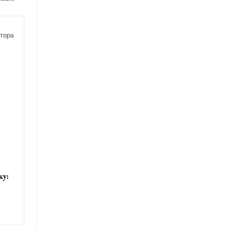
тора
ку: