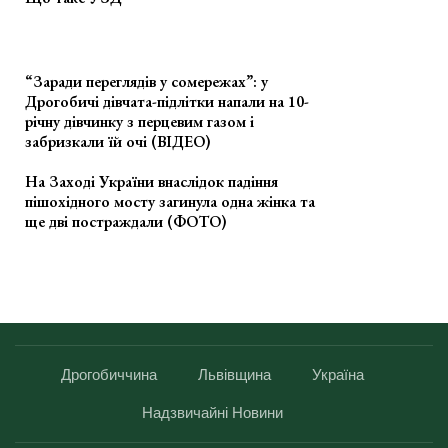
“Заради переглядів у сомережах”: у
Дрогобичі дівчата-підлітки напали на 10-
річну дівчинку з перцевим газом і
забризкали їй очі (ВІДЕО)
На Заході України внаслідок падіння
пішохідного мосту загинула одна жінка та
ще дві постраждали (ФОТО)
Дрогобиччина
Львівщина
Україна
Надзвичайні Новини