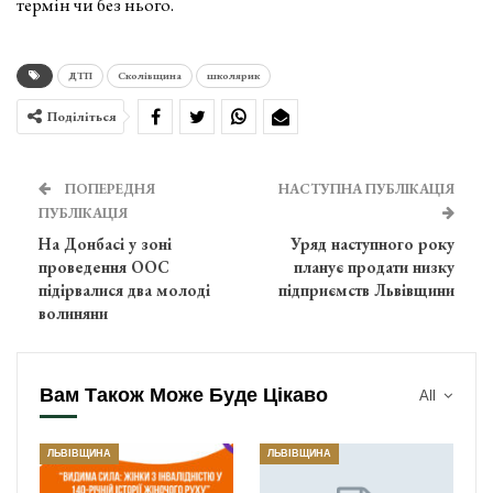
термін чи без нього.
ДТП
Сколівщина
школярик
Поділіться
ПОПЕРЕДНЯ
НАСТУПНА ПУБЛІКАЦІЯ
ПУБЛІКАЦІЯ
На Донбасі у зоні
Уряд наступного року
проведення ООС
планує продати низку
підірвалися два молоді
підприємств Львівщини
волиняни
Вам Також Може Буде Цікаво
All
ЛЬВІВЩИНА
ЛЬВІВЩИНА