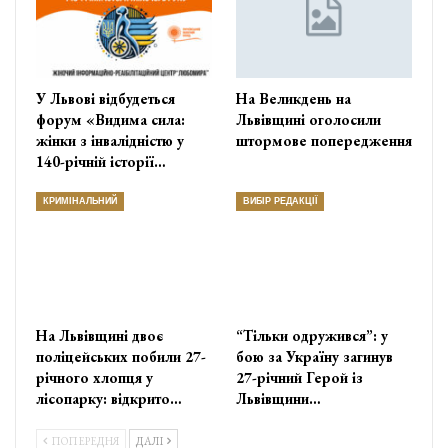
У Львові відбудеться
На Великдень на
форум «Видима сила:
Львівщині оголосили
жінки з інвалідністю у
штормове попередження
140-річній історії…
КРИМІНАЛЬНИЙ
ВИБІР РЕДАКЦІЇ
На Львівщині двоє
“Тільки одружився”: у
поліцейських побили 27-
бою за Україну загинув
річного хлопця у
27-річний Герой із
лісопарку: відкрито…
Львівщини…
ПОПЕРЕДНЯ
ДАЛІ