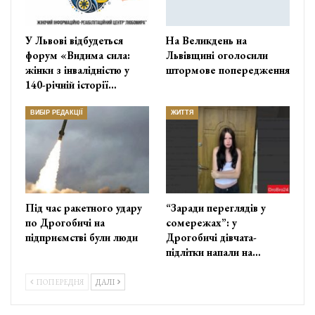
У Львові відбудеться
На Великдень на
форум «Видима сила:
Львівщині оголосили
жінки з інвалідністю у
штормове попередження
140-річній історії…
ВИБІР РЕДАКЦІЇ
ЖИТТЯ
Під час ракетного удару
“Заради переглядів у
по Дрогобичі на
сомережах”: у
підприємстві були люди
Дрогобичі дівчата-
підлітки напали на…
ПОПЕРЕДНЯ
ДАЛІ