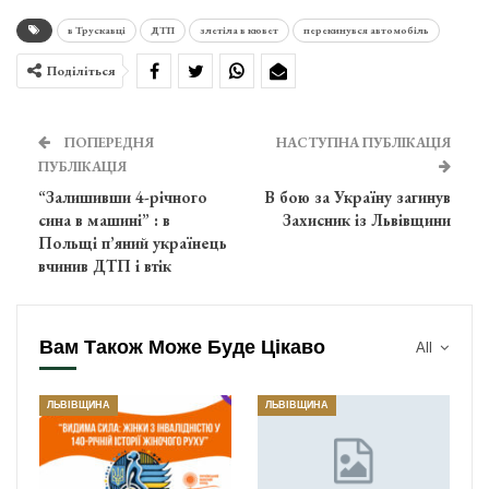
в Трускавці
ДТП
злетіла в кювет
перекинувся автомобіль
Поділіться
ПОПЕРЕДНЯ
НАСТУПНА ПУБЛІКАЦІЯ
ПУБЛІКАЦІЯ
“Залишивши 4-річного
В бою за Україну загинув
сина в машині” : в
Захисник із Львівщини
Польщі п’яний українець
вчинив ДТП і втік
Вам Також Може Буде Цікаво
All
ЛЬВІВЩИНА
ЛЬВІВЩИНА