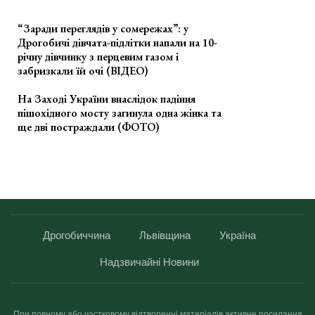
“Заради переглядів у сомережах”: у
Дрогобичі дівчата-підлітки напали на 10-
річну дівчинку з перцевим газом і
забризкали їй очі (ВІДЕО)
На Заході України внаслідок падіння
пішохідного мосту загинула одна жінка та
ще дві постраждали (ФОТО)
Дрогобиччина
Львівщина
Україна
Надзвичайні Новини
При повному або частковому відтворенні матеріалів активне посилання