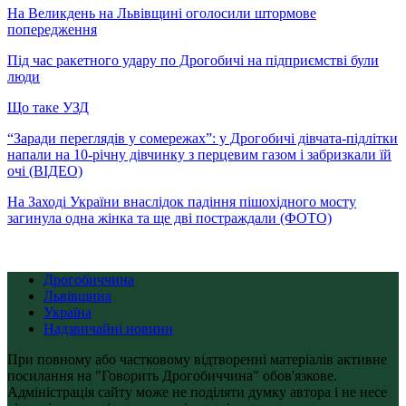
На Великдень на Львівщині оголосили штормове
попередження
Під час ракетного удару по Дрогобичі на підприємстві були
люди
Що таке УЗД
“Заради переглядів у сомережах”: у Дрогобичі дівчата-підлітки
напали на 10-річну дівчинку з перцевим газом і забризкали їй
очі (ВІДЕО)
На Заході України внаслідок падіння пішохідного мосту
загинула одна жінка та ще дві постраждали (ФОТО)
Дрогобиччина
Львівщина
Україна
Надзвичайні новини
При повному або частковому відтворенні матеріалів активне
посилання на "Говорить Дрогобиччина" обов'язкове.
Адміністрація сайту може не поділяти думку автора і не несе