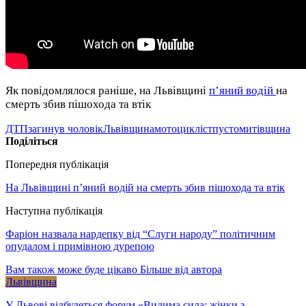
Як повідомлялося раніше, на Львівщині
п’яний водій
на
смерть збив пішохода та втік
ДТП
загинув чоловік
Львівщина
мотоцикліст
пустомитівщина
Поділіться
Попередня публікація
На Львівщині п’яний водій на смерть збив пішохода та втік
Наступна публікація
Фаріон назвала нардепку від “Слуги народу” політичним
опудалом і примівною дурепою
Вам також може буде цікаво
Більше від автора
Львівщина
У Львові відбудеться форум «Видима сила: жінки з