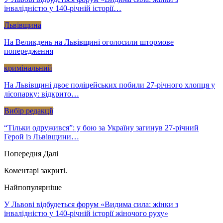
інвалідністю у 140-річній історії…
Львівщина
На Великдень на Львівщині оголосили штормове
попередження
кримінальний
На Львівщині двоє поліцейських побили 27-річного хлопця у
лісопарку: відкрито…
Вибір редакції
“Тільки одружився”: у бою за Україну загинув 27-річний
Герой із Львівщини…
Попередня
Далі
Коментарі закриті.
Найпопулярніше
У Львові відбудеться форум «Видима сила: жінки з
інвалідністю у 140-річній історії жіночого руху»