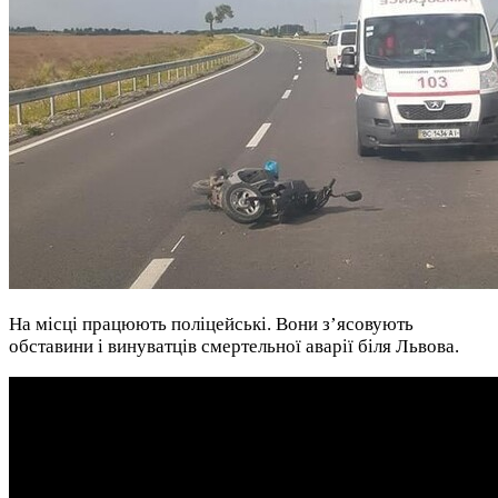
На місці працюють поліцейські. Вони з’ясовують
обставини і винуватців смертельної аварії біля Львова.