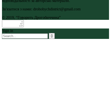
відповідальності за авторські матеріали.
Зв'язатися з нами: drohobychdistrict@gmail.com
© 2019, “Говорить Дрогобиччина”
Sign in