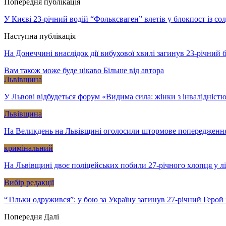
Попередня публікація
У Києві 23-річний водій “Фольксваген” влетів у блокпост із с
Наступна публікація
На Донеччині внаслідок дії вибухової хвилі загинув 23-річни
Вам також може буде цікаво
Більше від автора
Львівщина
У Львові відбудеться форум «Видима сила: жінки з інвалідністю
Львівщина
На Великдень на Львівщині оголосили штормове попередженн
кримінальний
На Львівщині двоє поліцейських побили 27-річного хлопця у л
Вибір редакції
“Тільки одружився”: у бою за Україну загинув 27-річний Геро
Попередня
Далі