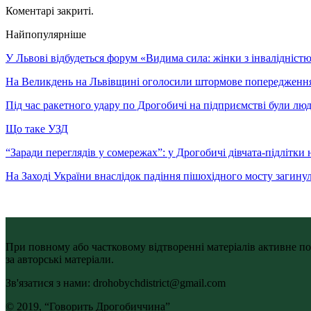
Коментарі закриті.
Найпопулярніше
У Львові відбудеться форум «Видима сила: жінки з інвалідністю 
На Великдень на Львівщині оголосили штормове попередженн
Під час ракетного удару по Дрогобичі на підприємстві були лю
Що таке УЗД
“Заради переглядів у сомережах”: у Дрогобичі дівчата-підлітки 
На Заході України внаслідок падіння пішохідного мосту загину
При повному або частковому відтворенні матеріалів активне по
за авторські матеріали.
Зв'язатися з нами: drohobychdistrict@gmail.com
© 2019, “Говорить Дрогобиччина”