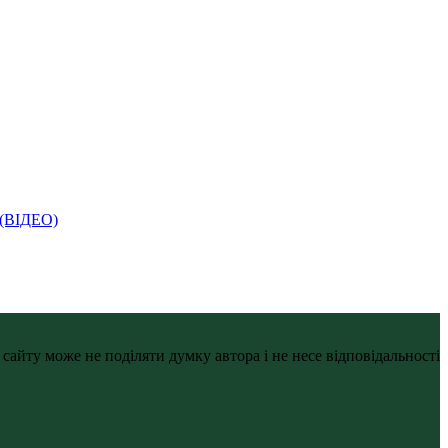
і (ВІДЕО)
айту може не поділяти думку автора і не несе відповідальності