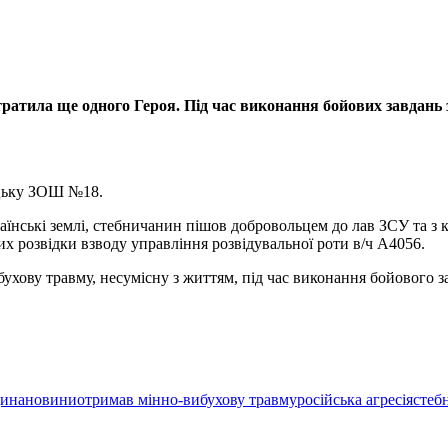
тратила ще одного Героя. Під час виконання бойових завдань
ицьку ЗОШ №18.
аїнські землі, стебничанин пішов добровольцем до лав ЗСУ та з 
их розвідки взводу управління розвідувальної роти в/ч А4056.
хову травму, несумісну з життям, під час виконання бойового з
ина
новини
отримав мінно-вибухову травму
російська агресія
стеб