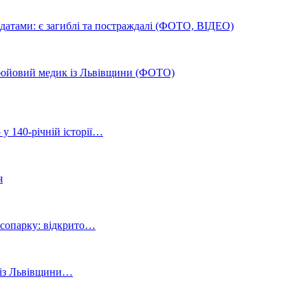
олдатами: є загиблі та постраждалі (ФОТО, ВІДЕО)
й бойовий медик із Львівщини (ФОТО)
 у 140-річній історії…
я
ісопарку: відкрито…
й із Львівщини…