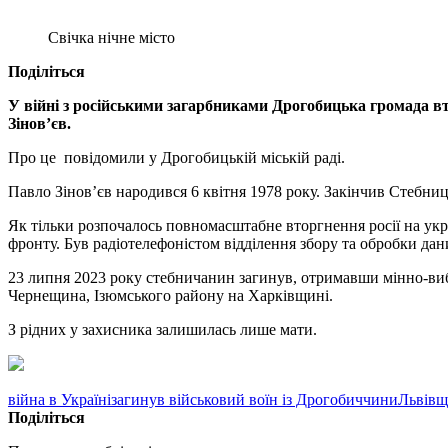
Свічка нічне місто
Поділіться
У війні з російськими загарбниками Дрогобицька громада в
Зінов’єв.
Про це повідомили у Дрогобицькій міській раді.
Павло Зінов’єв народився 6 квітня 1978 року. Закінчив Стебн
Як тільки розпочалось повномасштабне вторгнення росії на укр
фронту. Був радіотелефоністом відділення збору та обробки дан
23 липня 2023 року стебничанин загинув, отримавши мінно-вибу
Чернещина, Ізюмського району на Харківщині.
З рідних у захисника залишилась лише мати.
війна в Україні
загинув військовий воїн із Дрогобиччини
Львівщ
Поділіться