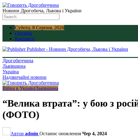
Новини Дрогобича, Львова і України
Субота, 8 Серпня, 2026
Головна
Контакти
Publisher - Новини Дрогобича, Львова і України
Дрогобиччина
Львівщина
Україна
Надзвичайні новини
Війна в Україні
Львівщина
“Велика втрата”: у бою з рос
(ФОТО)
Автор
admin
Останнє оновлення
Чер 4, 2024