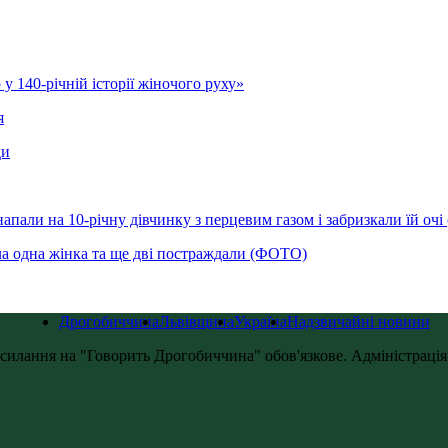
у 140-річній історії жіночого руху»
я
ди
напали на 10-річну дівчинку з перцевим газом і забризкали їй оч
ла одна жінка та ще дві постраждали (ФОТО)
Дрогобиччина
Львівщина
Україна
Надзвичайні новини
силання на "Говорить Дрогобиччина" обов'язкове. Адміністрація с