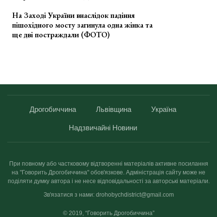
На Заході України внаслідок падіння
пішохідного мосту загинула одна жінка та
ще дві постраждали (ФОТО)
Дрогобиччина
Львівщина
Україна
Надзвичайні Новини
При повному або частковому відтворенні матеріалів активне посилання
на "Говорить Дрогобиччина" обов'язкове. Адміністрація сайту може не
поділяти думку автора і не несе відповідальності за авторські матеріали.
Зв'язатися з нами: drohobychdistrict@gmail.com
© 2019, “Говорить Дрогобиччина”