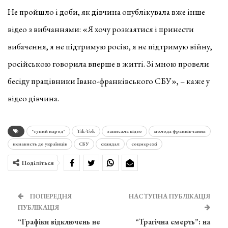
Не пройшло і доби, як дівчина опублікувала вже інше
відео з вибчаннями: «Я хочу розкаятися і принести
вибачення, я не підтримую росію, я не підтримую війну,
російською говорила вперше в житті. Зі мною провели
бесіду працівники Івано-франківського СБУ», – каже у
відео дівчина.
"тупий народ"
Tik-Tok
записала відео
молода франківчання
ненависть до українців
СБУ
скандал
соцмережі
Поділіться
ПОПЕРЕДНЯ
НАСТУПНА ПУБЛІКАЦІЯ
ПУБЛІКАЦІЯ
“Графіки відключень не
“Трагічна смерть”: на