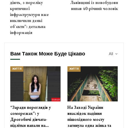
діють, з переліку
Львівщині із новобудови
критичної
випав 40-річний чоловік
інфраструктури вже
виключили деякі
об`єкти”: детальна
інформація
Вам Також Може Буде Цікаво
All
ЖИТТЯ
ЖИТТЯ
“Заради переглядів у
На Заході України
сомережах”: у
внаслідок падіння
Дрогобичі дівчата-
пішохідного мосту
підлітки напали на…
загинула одна жінка та