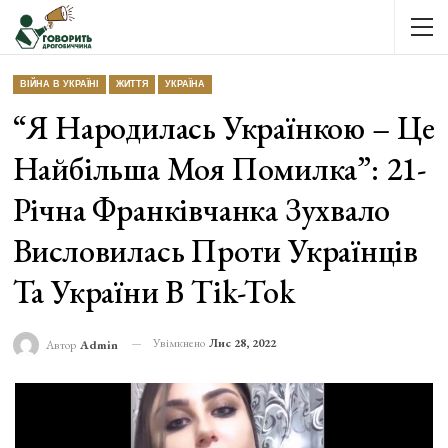
ВІЙНА В УКРАЇНІ
ЖИТТЯ
УКРАЇНА
“Я Народилась Українкою – Це
Найбільша Моя Помилка”: 21-
Річна Франківчанка Зухвало
Висловилась Проти Українців
Та України В Tik-Tok
Увімкнено
Лис 28, 2022
Автор
Admin