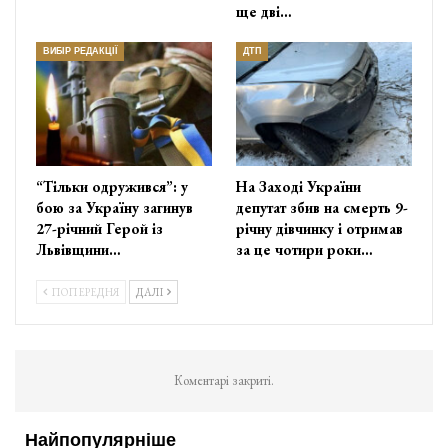
ще дві…
ВИБІР РЕДАКЦІЇ
ДТП
“Тільки одружився”: у
На Заході України
бою за Україну загинув
депутат збив на смерть 9-
27-річний Герой із
річну дівчинку і отримав
Львівщини…
за це чотири роки…
ПОПЕРЕДНЯ
ДАЛІ
Коментарі закриті.
Найпопулярніше