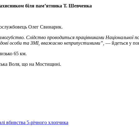
з захисником біля пам’ятника Т. Шевченка
овослужбовець Олег Свинарик.
амогубство. Слідство проводиться працівниками Національної по
садові особи та ЗМІ, вважаємо неприпустимими”,
— йдеться у по
лизько 65 км.
вська Воля, що на Мостищині.
лі вбивства 5-річного хлопчика