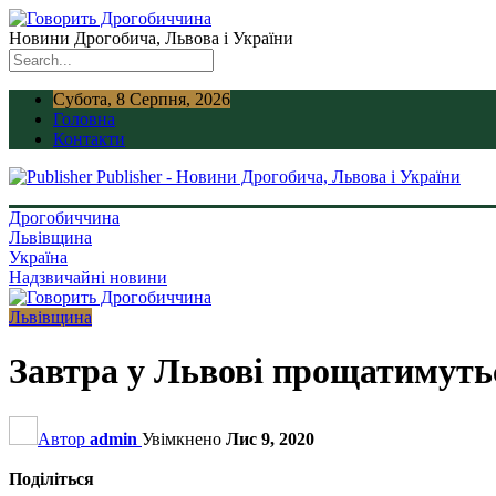
Новини Дрогобича, Львова і України
Субота, 8 Серпня, 2026
Головна
Контакти
Publisher - Новини Дрогобича, Львова і України
Дрогобиччина
Львівщина
Україна
Надзвичайні новини
Львівщина
Завтра у Львові прощатимуть
Автор
admin
Увімкнено
Лис 9, 2020
Поділіться