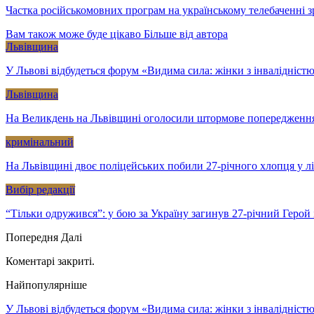
Частка російськомовних програм на українському телебаченні 
Вам також може буде цікаво
Більше від автора
Львівщина
У Львові відбудеться форум «Видима сила: жінки з інвалідністю
Львівщина
На Великдень на Львівщині оголосили штормове попередженн
кримінальний
На Львівщині двоє поліцейських побили 27-річного хлопця у л
Вибір редакції
“Тільки одружився”: у бою за Україну загинув 27-річний Геро
Попередня
Далі
Коментарі закриті.
Найпопулярніше
У Львові відбудеться форум «Видима сила: жінки з інвалідністю 