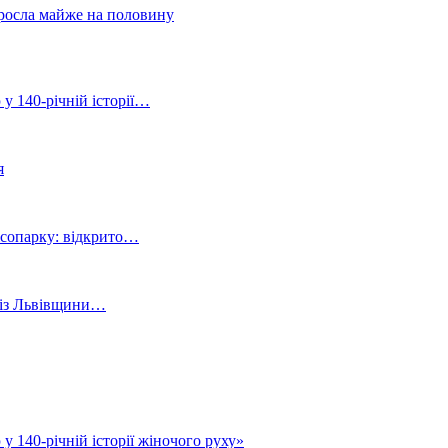
зросла майже на половину
 у 140-річній історії…
я
ісопарку: відкрито…
й із Львівщини…
у 140-річній історії жіночого руху»