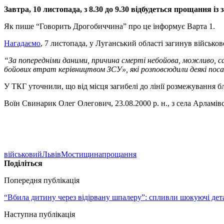
Завтра, 10 листопада, з 8.30 до 9.30 відбудеться прощання і
Як пише “Говорить Дрогобиччина” про це інформує Варта 1.
Нагадаємо
, 7 листопада, у Луганський області загинув військ
“За попередніми даними, причина смерті небойова, можливо, с
бойових втрат керівництвом ЗСУ», які розповсюдили деякі по
У ТКГ уточнили, що від місця загибелі до лінії розмежування б
Воїн Свинарик Олег Олегович, 23.08.2000 р. н., з села Арламі
військовий
Львів
Мостищина
прощання
Поділіться
Попередня публікація
“Вбила дитину через відірвану шпалеру”: спливли шокуючі дета
Наступна публікація