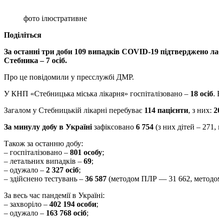
фото ілюстративне
Поділіться
За останні три доби 109 випадків COVID-19 підтверджено лабор
Стебника – 7 осіб.
Про це повідомили у пресслужбі ДМР.
У КНП «Стебницька міська лікарня» госпіталізовано –
18 осіб
.
Загалом у Стебницькій лікарні перебуває
114
пацієнти
, з них:
2
За минулу добу в Україні
зафіксовано
6 754
(з них дітей – 271
Також за останню добу:
– госпіталізовано –
801 особу
;
– летальних випадків –
69
;
– одужало –
2 327 осіб
;
– здійснено тестувань –
36 587
(методом ПЛР — 31 662, методо
За весь час пандемії в Україні:
– захворіло –
402 194 особи
;
– одужало –
163 768 осіб
;