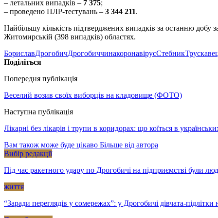
– летальних випадків –
7 375
;
– проведено ПЛР-тестувань –
3 344 211
.
Найбільшу кількість підтверджених випадків за останню добу зар
Житомирській (398 випадків) областях.
Борислав
Дрогобич
Дрогобиччина
коронавірус
Стебник
Трускаве
Поділіться
Попередня публікація
Веселий возив своїх виборців на кладовище (ФОТО)
Наступна публікація
Лікарні без лікарів і трупи в коридорах: що коїться в українсь
Вам також може буде цікаво
Більше від автора
Вибір редакції
Під час ракетного удару по Дрогобичі на підприємстві були лю
життя
“Заради переглядів у сомережах”: у Дрогобичі дівчата-підлітк