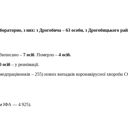
аторно, з них: з Дрогобича – 63 особи, з Дрогобицького району 
 Виписано –
7 осіб
. Померло –
4 осіб.
0 осіб
– у реанімації.
, медпрацівників – 255) нових випадків коронавірусної хвороби 
м ІФА — 4 925).