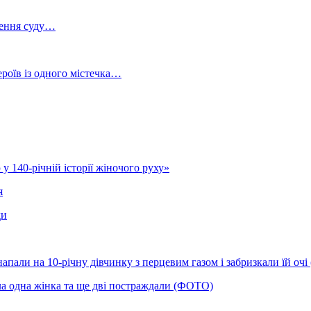
шення суду…
роїв із одного містечка…
у 140-річній історії жіночого руху»
я
ди
напали на 10-річну дівчинку з перцевим газом і забризкали їй оч
ла одна жінка та ще дві постраждали (ФОТО)