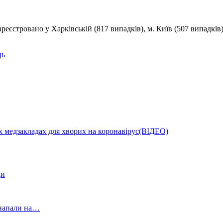
еєстровано у Харківській (817 випадків), м. Київ (507 випадків),
ць
ких медзакладах для хворих на коронавірус(ВІДЕО)
ди
и напали на…