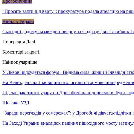
Дрогобиччина
“Просять взяти під варту”: прокуратура подала апеляцію на рі
Війна в Україні
Сьогодні додому назавжди повернуться одразу двоє загиблих Ге
Попередня
Далі
Коментарі закриті.
Найпопулярніше
У Львові відбудеться форум «Видима сила: жінки з інвалідністю 
На Великдень на Львівщині оголосили штормове попередженн
Під час ракетного удару по Дрогобичі на підприємстві були лю
Що таке УЗД
“Заради переглядів у сомережах”: у Дрогобичі дівчата-підлітки 
На Заході України внаслідок падіння пішохідного мосту загину