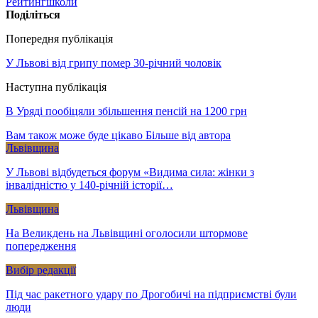
Рейтинг
школи
Поділіться
Попередня публікація
У Львові від грипу помер 30-річний чоловік
Наступна публікація
В Уряді пообіцяли збільшення пенсій на 1200 грн
Вам також може буде цікаво
Більше від автора
Львівщина
У Львові відбудеться форум «Видима сила: жінки з
інвалідністю у 140-річній історії…
Львівщина
На Великдень на Львівщині оголосили штормове
попередження
Вибір редакції
Під час ракетного удару по Дрогобичі на підприємстві були
люди