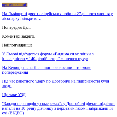
кримінальний
На Львівщині двоє поліцейських побили 27-річного хлопця у
лісопарку: відкрито…
Попередня
Далі
Коментарі закриті.
Найпопулярніше
У Львові відбудеться форум «Видима сила: жінки з
інвалідністю у 140-річній історії жіночого руху»
На Великдень на Львівщині оголосили штормове
попередження
Під час ракетного удару по Дрогобичі на підприємстві були
люди
Що таке УЗД
“Заради переглядів у сомережах”: у Дрогобичі дівчата-підлітки
напали на 10-річну дівчинку з перцевим газом і забризкали їй
очі (ВІДЕО)