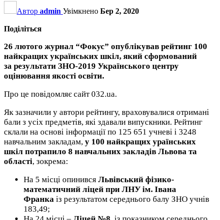
Автор
admin
Увімкнено
Бер 2, 2020
Поділіться
26 лютого журнал “Фокус” опублікував рейтинг 100
найкращих українських шкіл, який сформований
за результати ЗНО-2019 Українського центру
оцінювання якості освіти.
Про це повідомляє сайт 032.ua.
Як зазначили у автори рейтингу, враховувалися отримані
бали з усіх предметів, які здавали випускники. Рейтинг
склали на основі інформації по 125 651 учневі і 3248
навчальним закладам,
у 100 найкращих ураїнських
шкіл потрапило 8 навчальних закладів Львова та
області
, зокрема:
На 5 місці опинився
Львівський фізико-
математичний ліцей при ЛНУ ім. Івана
Франка
із результатом середнього балу ЗНО учнів
183,49;
На 24 місці –
Ліцей №8
із показником середнього