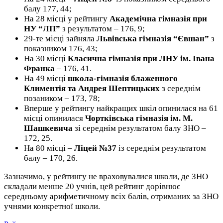
балу 177, 44;
На 28 місці у рейтингу
Академічна гімназія при
НУ “ЛП”
з результатом – 176, 9;
29-те місці зайняла
Львівська гімназія “Євшан”
з
показником 176, 43;
На 30 місці
Класична гімназія при ЛНУ ім. Івана
Франка
– 176, 41.
На 49 місці
школа-гімназія блаженного
Климентія та Андрея Шептицьких
з середнім
позаником – 173, 78;
Вперше у рейтингу найкращих шкіл опинилася на 61
місці опинилася
Чортківська гімназія ім. М.
Шашкевича
зі середнім результатом балу ЗНО –
172, 25.
На 80 місці –
Ліцей №37
із середнім результатом
балу – 170, 26.
Зазначимо, у рейтингу не враховувалися школи, де ЗНО
складали менше 20 учнів, цей рейтинг дорівнює
середньому арифметичному всіх балів, отриманих за ЗНО
учнями конкретної школи.