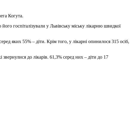
ега Когута.
 його госпіталізували у Львівську міську лікарню швидкої
еред яких 55% – діти. Крім того, у лікарні опинилося 315 осіб,
 звернулися до лікарів. 61,3% серед них – діти до 17