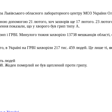
а Львівського обласного лабораторного центру МОЗ України Ол
чною допомогою 21 лютого, хоч захворів ще 17 лютого. 23 лютого
ження показали, що у хворого був грип типу А.
рип і ГРВІ. Минулого тижня захворіло 13738 мешканців області, с
 в Україні на ГРВІ захворіли 217 тис. 459 людей. Це лише ті, які
ять людей
– 48. Жоден померлий не був щеплений проти грипу.