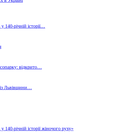
х в Україні
 у 140-річній історії…
я
ісопарку: відкрито…
й із Львівщини…
у 140-річній історії жіночого руху»