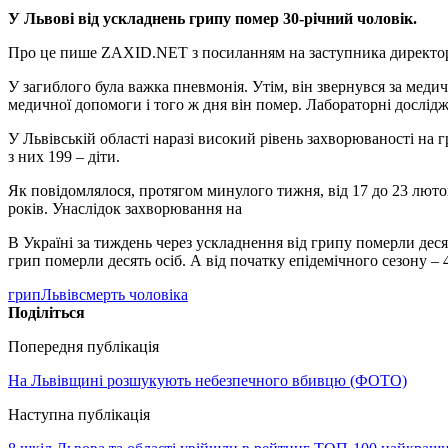
У Львові від ускладнень грипу помер 30-річний чоловік.
Про це пише ZAXID.NET з посиланням на заступника директор
У загиблого була важка пневмонія. Утім, він звернувся за меди
медичної допомоги і того ж дня він помер. Лабораторні дослід
У Львівській області наразі високий рівень захворюваності на г
з них 199 – діти.
Як повідомлялося, протягом минулого тижня, від 17 до 23 лютого,
років. Унаслідок захворювання на
В Україні за тиждень через ускладнення від грипу померли дес
грип померли десять осіб. А від початку епідемічного сезону 
грип
Львів
смерть чоловіка
Поділіться
Попередня публікація
На Львівщині розшукують небезпечного вбивцю (ФОТО)
Наступна публікація