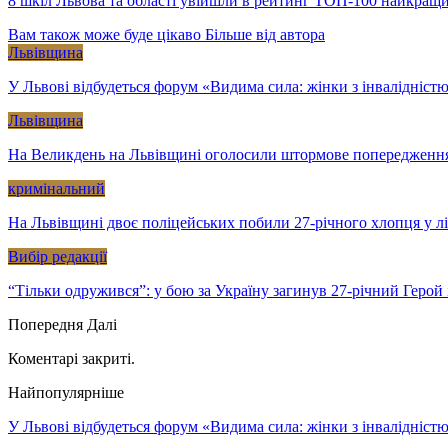
8 шкіл Львова та області увійшли в рейтинг ТОП-100 найкращи
Вам також може буде цікаво
Більше від автора
Львівщина
У Львові відбудеться форум «Видима сила: жінки з інвалідністю
Львівщина
На Великдень на Львівщині оголосили штормове попередженн
кримінальний
На Львівщині двоє поліцейських побили 27-річного хлопця у л
Вибір редакції
“Тільки одружився”: у бою за Україну загинув 27-річний Геро
Попередня
Далі
Коментарі закриті.
Найпопулярніше
У Львові відбудеться форум «Видима сила: жінки з інвалідністю 